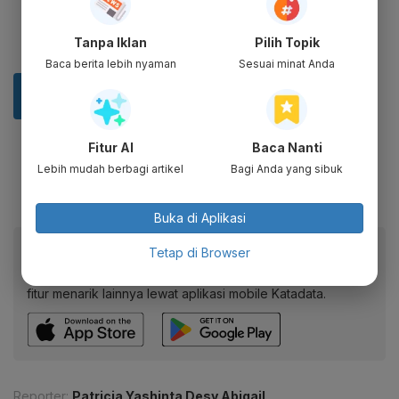
Tanpa Iklan
Pilih Topik
Baca berita lebih nyaman
Sesuai minat Anda
Fitur AI
Baca Nanti
Lebih mudah berbagi artikel
Bagi Anda yang sibuk
Buka di Aplikasi
Baca artikel ini lewat aplikasi mobile.
Tetap di Browser
Dapatkan pengalaman membaca lebih nyaman dan nikmati
fitur menarik lainnya lewat aplikasi mobile Katadata.
Reporter:
Patricia Yashinta Desy Abigail