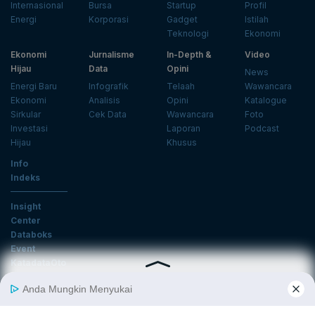
Internasional
Bursa
Startup
Profil
Energi
Korporasi
Gadget
Istilah
Teknologi
Ekonomi
Ekonomi
Jurnalisme
In-Depth &
Video
Hijau
Data
Opini
News
Energi Baru
Infografik
Telaah
Wawancara
Ekonomi
Analisis
Opini
Katalogue
Sirkular
Cek Data
Wawancara
Foto
Investasi
Laporan
Podcast
Hijau
Khusus
Info
Indeks
Insight
Center
Databoks
Event
KatadataOto
Langganan Newsletter