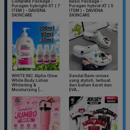
Complete Package -
Basic Package -
Puragen hybright-XT ( 7
Puragen hybrid-XT ( 5
ITEM ) - DAVIENA
ITEM ) - DAVIENA
SKINCARE
SKINCARE
WHITE INC Alpha Glow
Sandal Baim unisex
White Body Lotion
yang stylish, terbuat
Whitening &
dari bahan karet dan
Moisturizing |...
EVA...