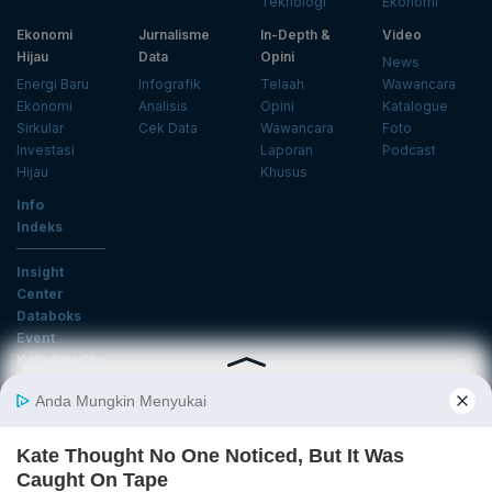
Teknologi
Ekonomi
Ekonomi
Jurnalisme
In-Depth &
Video
Hijau
Data
Opini
News
Energi Baru
Infografik
Telaah
Wawancara
Ekonomi
Analisis
Opini
Katalogue
Sirkular
Cek Data
Wawancara
Foto
Investasi
Laporan
Podcast
Hijau
Khusus
Info
Indeks
Insight
Center
Databoks
Event
KatadataOto
Langganan Newsletter
Email
Daftar