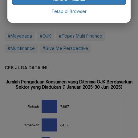
Tetap di Browser
#Mayapada
#OJK
#Topas Multi Finance
#Multifinance
#Give Me Perspective
CEK JUGA DATA INI