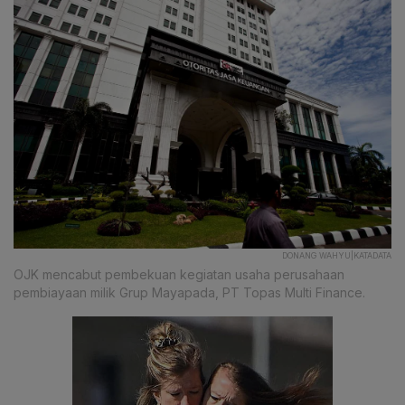
DONANG WAHYU|KATADATA
OJK mencabut pembekuan kegiatan usaha perusahaan
pembiayaan milik Grup Mayapada, PT Topas Multi Finance.