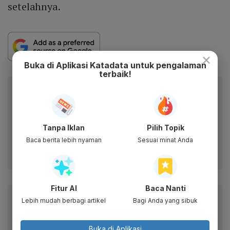
setelahnya.
×
Buka di Aplikasi Katadata untuk pengalaman
terbaik!
Berita Katadata.co.id di WhatsApp
Anda
Dapatkan akses cepat ke berita terkini dan data
berharga dari WhatsApp Channel Katadata.co.id
Tanpa Iklan
Pilih Topik
Baca berita lebih nyaman
Sesuai minat Anda
Ikuti kami
Fitur AI
Baca Nanti
Baca artikel ini lewat aplikasi mobile.
Lebih mudah berbagi artikel
Bagi Anda yang sibuk
Dapatkan pengalaman membaca lebih nyaman dan nikmati
fitur menarik lainnya lewat aplikasi mobile Katadata.
Buka di Aplikasi