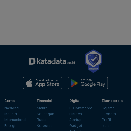
Berita
Finansial
Digital
Ekonopedia
Nasional
Makro
E-Commerce
Sejarah
Industri
Keuangan
Fintech
Ekonomi
Internasional
Bursa
Startup
Profil
Energi
Korporasi
Gadget
Istilah