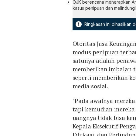
OJK berencana menerapkan An
kasus penipuan dan melindung
!
Ringkasan ini dihasilkan
Otoritas Jasa Keuanga
modus penipuan terbaru
satunya adalah penaw
memberikan imbalan te
seperti memberikan k
media sosial.
"Pada awalnya mereka 
tapi kemudian mereka
uangnya tidak bisa kemb
Kepala Eksekutif Peng
Edukasi, dan Perlindu