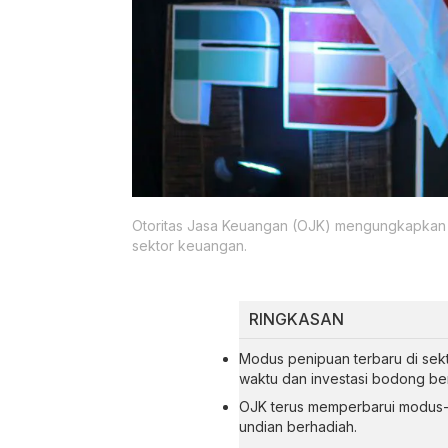
Otoritas Jasa Keuangan (OJK) mengungkapkan a
sektor keuangan.
RINGKASAN
Modus penipuan terbaru di sek
waktu dan investasi bodong ber
OJK terus memperbarui modus-
undian berhadiah.