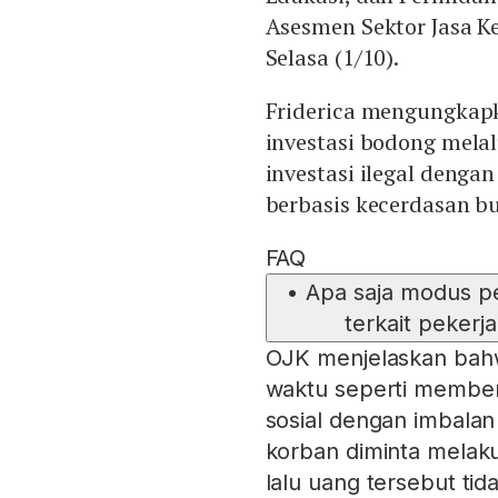
Asesmen Sektor Jasa Ke
Selasa (1/10).
Friderica mengungkap
investasi bodong mela
investasi ilegal denga
berbasis kecerdasan b
FAQ
•
Apa saja modus p
terkait pekerj
OJK menjelaskan bah
waktu seperti memberi
sosial dengan imbala
korban diminta melak
lalu uang tersebut ti