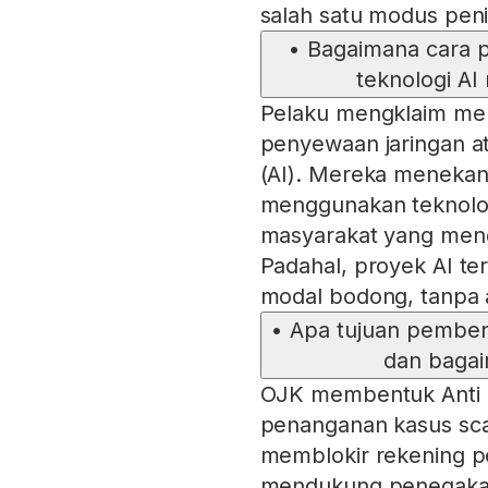
salah satu modus pen
•
Bagaimana cara 
teknologi AI
Pelaku mengklaim mena
penyewaan jaringan ata
(AI). Mereka menekan
menggunakan teknologi
masyarakat yang mengi
Padahal, proyek AI t
modal bodong, tanpa 
•
Apa tujuan pemben
dan baga
OJK membentuk Anti 
penanganan kasus sca
memblokir rekening pe
mendukung penegakan