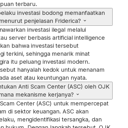
ipuan terbaru.
pelaku investasi bodong memanfaatkan
 menurut penjelasan Friderica?
warkan investasi ilegal melalui
u server berbasis artificial intelligence
kan bahwa investasi tersebut
 terkini, sehingga menarik minat
ra itu peluang investasi modern.
ersebut hanyalah kedok untuk menanam
ada aset atau keuntungan nyata.
tukan Anti Scam Center (ASC) oleh OJK
imana mekanisme kerjanya?
Scam Center (ASC) untuk mempercepat
m di sektor keuangan. ASC akan
laku, mengidentifikasi tersangka, dan
 hukum. Dengan langkah tersebut, OJK