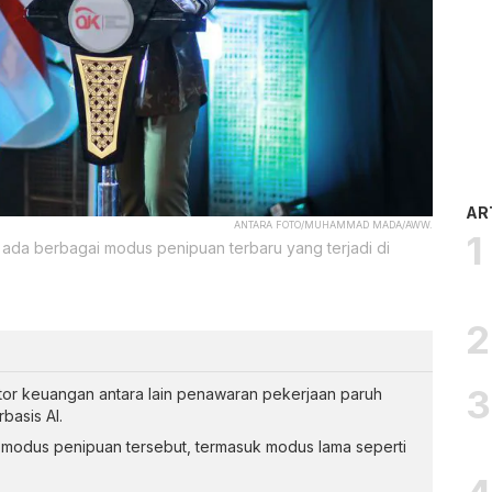
AR
ANTARA FOTO/MUHAMMAD MADA/AWW.
da berbagai modus penipuan terbaru yang terjadi di
tor keuangan antara lain penawaran pekerjaan paruh
basis AI.
modus penipuan tersebut, termasuk modus lama seperti