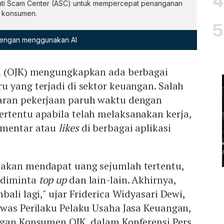
ti Scam Center (ASC) untuk mempercepat penanganan
i konsumen.
 dengan menggunakan AI
n (OJK) mengungkapkan ada berbagai
 yang terjadi di sektor keuangan. Salah
aran pekerjaan paruh waktu dengan
rtentu apabila telah melaksanakan kerja,
omentar atau
likes
di berbagai aplikasi
akan mendapat uang sejumlah tertentu,
 diminta
top up
dan lain-lain. Akhirnya,
ali lagi," ujar Friderica Widyasari Dewi,
awas Perilaku Pelaku Usaha Jasa Keuangan,
ngan Konsumen OJK, dalam Konferensi Pers