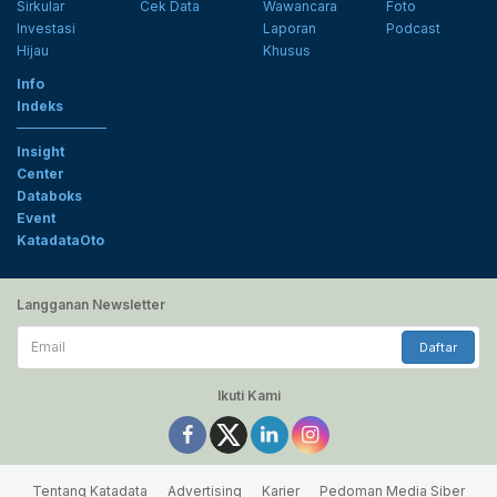
Sirkular
Cek Data
Wawancara
Foto
Investasi
Laporan
Podcast
Hijau
Khusus
Info
Indeks
Insight
Center
Databoks
Event
KatadataOto
Langganan Newsletter
Email
Daftar
Ikuti Kami
Tentang Katadata
Advertising
Karier
Pedoman Media Siber