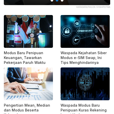
/YU
KATADATA/FAUZA SYAHPUTRA
Modus Baru Penipuan
Waspada Kejahatan Siber
Keuangan, Tawarkan
Modus e-SIM Swap, Ini
Pekerjaan Paruh Waktu
Tips Menghindarinya
Pengertian Mean, Median
Waspada Modus Baru
dan Modus Beserta
Penipuan Kuras Rekening