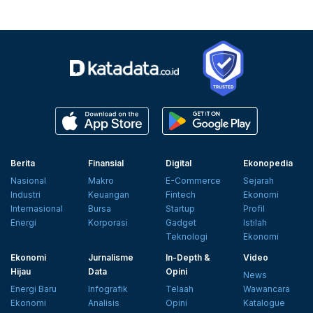
Berita
Finansial
Digital
Ekonopedia
Nasional
Makro
E-Commerce
Sejarah
Industri
Keuangan
Fintech
Ekonomi
Internasional
Bursa
Startup
Profil
Energi
Korporasi
Gadget
Istilah
Teknologi
Ekonomi
Ekonomi
Jurnalisme
In-Depth &
Video
Hijau
Data
Opini
News
Energi Baru
Infografik
Telaah
Wawancara
Ekonomi
Analisis
Opini
Katalogue