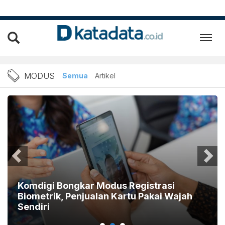
Berita Modus Terbaru dan 
MODUS
Semua
Artikel
Komdigi Bongkar Modus Registrasi
Biometrik, Penjualan Kartu Pakai Wajah
Sendiri