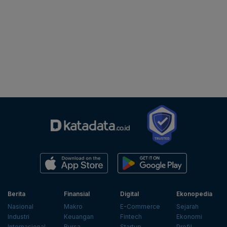
Berita
Finansial
Digital
Ekonopedia
Nasional
Makro
E-Commerce
Sejarah
Industri
Keuangan
Fintech
Ekonomi
Internasional
Bursa
Startup
Profil