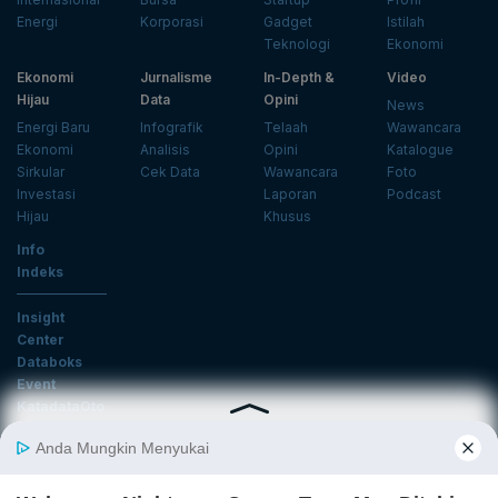
Energi
Korporasi
Gadget
Istilah
Teknologi
Ekonomi
Ekonomi
Jurnalisme
In-Depth &
Video
Hijau
Data
Opini
News
Energi Baru
Infografik
Telaah
Wawancara
Ekonomi
Analisis
Opini
Katalogue
Sirkular
Cek Data
Wawancara
Foto
Investasi
Laporan
Podcast
Hijau
Khusus
Info
Indeks
Insight
Center
Databoks
Event
KatadataOto
Langganan Newsletter