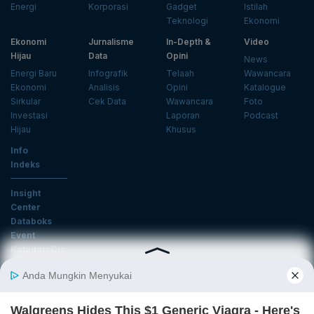
Energi
Korporasi
Gadget
Istilah
Teknologi
Ekonomi
Ekonomi
Jurnalisme
In-Depth &
Video
Hijau
Data
Opini
News
Energi Baru
Infografik
Telaah
Wawancara
Ekonomi
Analisis
Opini
Katalogue
Sirkular
Cek Data
Wawancara
Foto
Investasi
Laporan
Podcast
Hijau
Khusus
Info
Indeks
Insight
Center
Databoks
Event
KatadataOto
Langganan Newsletter
Email