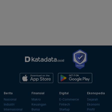
Berita
Finansial
Digital
Ekonopedia
Nasional
Makro
E-Commerce
Sejarah
Industri
Keuangan
Fintech
Ekonomi
Internasional
Bursa
Startup
Profil