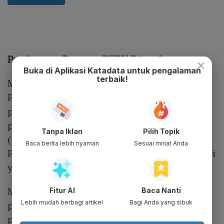
Pembacaan Putusan PKPU Ditunda
×
Buka di Aplikasi Katadata untuk pengalaman
terbaik!
Majelis Hakim Pengadilan Niaga pada
Pengadilan Negeri Jakarta Pusat menunda
pembacaan putusan terkait proses
penundaan kewajiban pembayaran utang
Tanpa Iklan
Pilih Topik
(PKPU) PT Garuda Indonesia (Persero) Tbk.
Baca berita lebih nyaman
Sesuai minat Anda
Putusan ditunda hingga 21 Oktober 2021 dari
yang sebelumnya 14 Oktober 2021.
Manajemen Garuda mengatakan, karena ada
Fitur AI
Baca Nanti
Lebih mudah berbagi artikel
Bagi Anda yang sibuk
penundaan tersebut maka upaya lanjutan
penyelesaian PKPU dari maskapai nasional