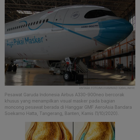
ANTARA FOTO/MUHAMMAD IQBAL/AWW.
Pesawat Garuda Indonesia Airbus A330-900neo bercorak
khusus yang menampilkan visual masker pada bagian
moncong pesawat berada di Hanggar GMF AeroAsia Bandara
Soekarno Hatta, Tangerang, Banten, Kamis (1/10/2020).