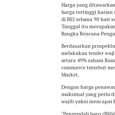
Harga yang ditawarkan 
harga tertinggi haria
di BEI selama 90 hari 
Tanggal itu merupaka
Rangka Rencana Penga
Berdasarkan prospektus
melakukan tender waji
setara 49% saham Ranch
commerce tersebut me
Market.
Dengan harga penawara
maksimal yang perlu d
wajib yakni mencapai R
"Pengendali baru (Blib