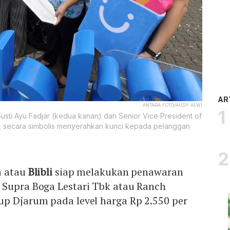
AR
ANTARA FOTO/AUDY ALWI
 Gusti Ayu Fadjar (kedua kanan) dan Senior Vice President of
, secara simbolis menyerahkan kunci kepada pelanggan
a atau
Blibli
siap melakukan penawaran
 Supra Boga Lestari Tbk atau Ranch
up Djarum pada level harga Rp 2.550 per