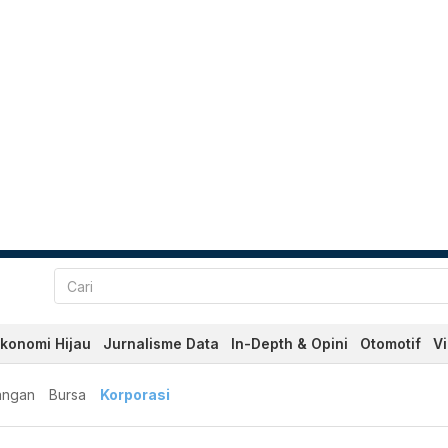
konomi Hijau
Jurnalisme Data
In-Depth & Opini
Otomotif
V
angan
Bursa
Korporasi