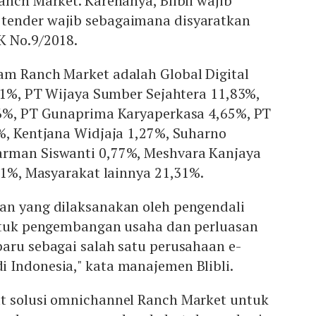
anch Market. Karenanya, Blibli wajib
tender wajib sebagaimana disyaratkan
K No.9/2018.
am Ranch Market adalah Global Digital
 51%, PT Wijaya Sumber Sejahtera 11,83%,
76%, PT Gunaprima Karyaperkasa 4,65%, PT
%, Kentjana Widjaja 1,27%, Suharno
arman Siswanti 0,77%, Meshvara Kanjaya
,01%, Masyarakat lainnya 21,31%.
an yang dilaksanakan oleh pengendali
untuk pengembangan usaha dan perluasan
aru sebagai salah satu perusahaan e-
 Indonesia," kata manajemen Blibli.
t solusi omnichannel Ranch Market untuk