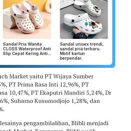
Sandal Pria Wanita
Sandal unisex trendi,
CLOSS Waterproof Anti
sandal pria terbaru.
Slip Cepat Kering Anti...
Motif kartun
berpendar.
nch Market yaitu PT Wijaya Sumber
5%, PT Prima Rasa Inti 12,96%, PT
sa 10,47%, PT Ekaputri Mandiri 5,24%, Dr
36%, Suharno Kusumodjojo 1,28%, dan
%.
esainya pengambilalihan, Blibli menjadi