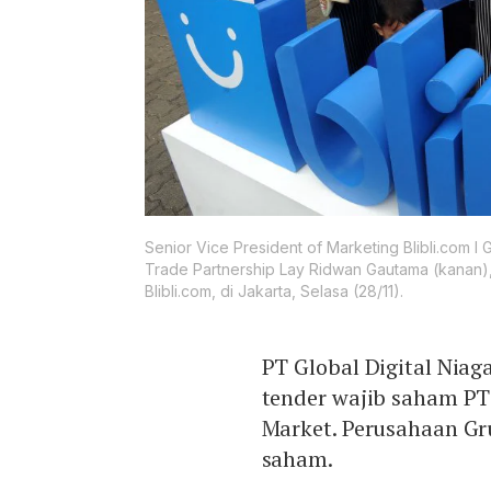
Senior Vice President of Marketing Blibli.com I
Trade Partnership Lay Ridwan Gautama (kanan)
Blibli.com, di Jakarta, Selasa (28/11).
PT Global Digital Niag
tender wajib saham PT
Market. Perusahaan Gr
saham.