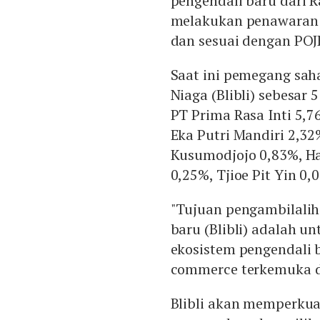
pengendali baru dari R
melakukan penawaran 
dan sesuai dengan POJ
Saat ini pemegang sah
Niaga (Blibli) sebesar
PT Prima Rasa Inti 5,
Eka Putri Mandiri 2,32
Kusumodjojo 0,83%, H
0,25%, Tjioe Pit Yin 0
"Tujuan pengambilalih
baru (Blibli) adalah 
ekosistem pengendali b
commerce terkemuka di
Blibli akan memperkua