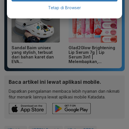
Tetap di Browser
Sandal Baim unisex
Glad2Glow Brightening
yang stylish, terbuat
Lip Serum 7g | Lip
dari bahan karet dan
Serum 3in1 |
EVA...
Melembapkan,...
Baca artikel ini lewat aplikasi mobile.
Dapatkan pengalaman membaca lebih nyaman dan nikmati
fitur menarik lainnya lewat aplikasi mobile Katadata.