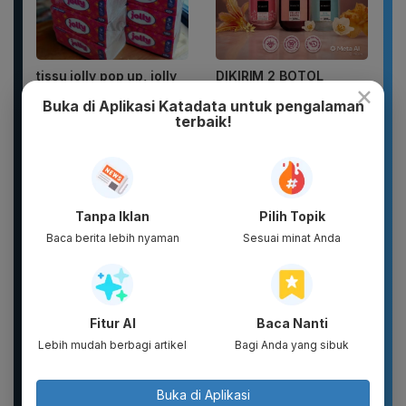
tissu jolly pop up, jolly
DIKIRIM 2 BOTOL
×
250 shet, jolly 200shet
PARFUM SCARLETT
Buka di Aplikasi Katadata untuk pengalaman
PARFUM WANITA
PARFUM PRIA WANGI
terbaik!
TAHAN...
Tanpa Iklan
Pilih Topik
Baca berita lebih nyaman
Sesuai minat Anda
Fitur AI
Baca Nanti
Botol Gelas Minum
New 2026 Pamelo.id
Lucu Vacuum Flask
Setelan Anak 17
Lebih mudah berbagi artikel
Bagi Anda yang sibuk
Stainless TUMBLER
Agustus Dirgahayu 81
900ML Coffee...
2026 Katun...
Buka di Aplikasi