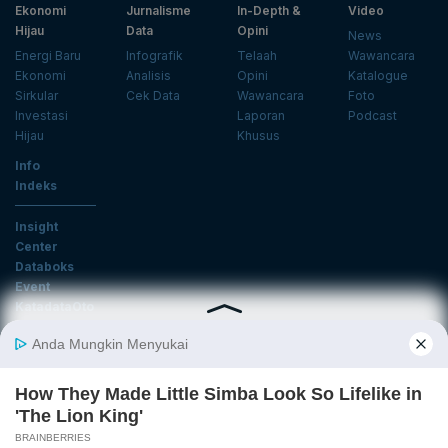
Ekonomi
Jurnalisme
In-Depth &
Video
Hijau
Data
Opini
News
Energi Baru
Infografik
Telaah
Wawancara
Ekonomi
Analisis
Opini
Katalogue
Sirkular
Cek Data
Wawancara
Foto
Investasi
Laporan
Podcast
Hijau
Khusus
Info
Indeks
Insight
Center
Databoks
Event
KatadataOto
Langganan Newsletter
Email
Daftar
Ikuti Kami