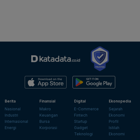
Berita
Finansial
Digital
Ekonopedia
Nasional
Makro
E-Commerce
Sejarah
Industri
Keuangan
Fintech
Ekonomi
Internasional
Bursa
Startup
Profil
Energi
Korporasi
Gadget
Istilah
Teknologi
Ekonomi