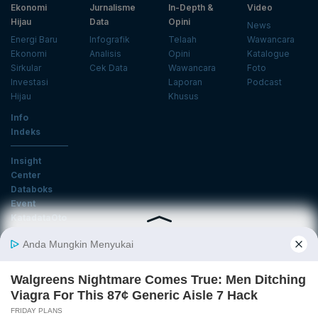
Ekonomi
Jurnalisme
In-Depth &
Video
Hijau
Data
Opini
News
Energi Baru
Infografik
Telaah
Wawancara
Ekonomi
Analisis
Opini
Katalogue
Sirkular
Cek Data
Wawancara
Foto
Investasi
Laporan
Podcast
Hijau
Khusus
Info
Indeks
Insight
Center
Databoks
Event
KatadataOto
Langganan Newsletter
Email
Daftar
Ikuti Kami