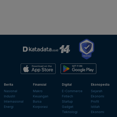
Berita
Finansial
Digital
Ekonopedia
Nasional
Makro
E-Commerce
Sejarah
Industri
Keuangan
Fintech
Ekonomi
Internasional
Bursa
Startup
Profil
Energi
Korporasi
Gadget
Istilah
Teknologi
Ekonomi