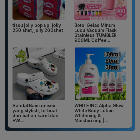
tissu jolly pop up, jolly
Botol Gelas Minum
250 shet, jolly 200shet
Lucu Vacuum Flask
Stainless TUMBLER
900ML Coffee...
Sandal Baim unisex
WHITE INC Alpha Glow
yang stylish, terbuat
White Body Lotion
dari bahan karet dan
Whitening &
EVA...
Moisturizing |...