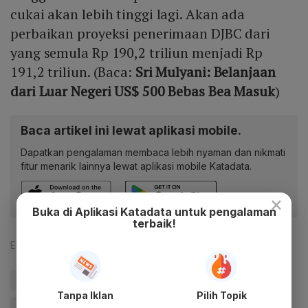
cukai akan lebih tinggi lagi. Akan ada
perbaikan proyeksi penerimaan DJBC dari
yang semula Rp 190,2 triliun menjadi Rp
191,2 triliun. (Baca:
Sri Mulyani: Belanjaan
dari Luar Negeri US$ 500 Bebas Bea Masuk
)
Baca artikel ini lewat aplikasi mobile.
Dapatkan pengalaman membaca lebih nyaman dan nikmati
fitur menarik lainnya lewat aplikasi mobile Katadata.
×
Buka di Aplikasi Katadata untuk pengalaman
terbaik!
Editor:
Safrezi Fitra
#Penerimaan Negara
#Pajak
#Bisnis
Tanpa Iklan
Pilih Topik
#Kementerian