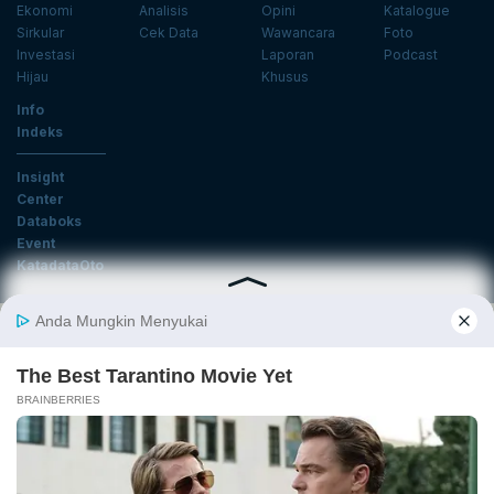
Ekonomi
Analisis
Opini
Katalogue
Sirkular
Cek Data
Wawancara
Foto
Investasi
Laporan
Podcast
Hijau
Khusus
Info
Indeks
Insight
Center
Databoks
Event
KatadataOto
Langganan Newsletter
Email
Daftar
Ikuti Kami