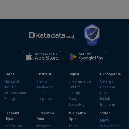
Berita
Finansial
Digital
Ekonopedia
Nasional
Makro
E-Commerce
Sejarah
Industri
Keuangan
Fintech
Ekonomi
Internasional
Bursa
Startup
Profil
Energi
Korporasi
Gadget
Istilah
Teknologi
Ekonomi
Ekonomi
Jurnalisme
In-Depth &
Video
Hijau
Data
Opini
News
Energi Baru
Infografik
Telaah
Wawancara