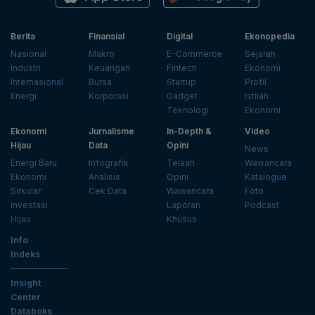
Berita
Finansial
Digital
Ekonopedia
Nasional
Makro
E-Commerce
Sejarah
Industri
Keuangan
Fintech
Ekonomi
Internasional
Bursa
Startup
Profil
Energi
Korporasi
Gadget
Istilah
Teknologi
Ekonomi
Ekonomi
Jurnalisme
In-Depth &
Video
Hijau
Data
Opini
News
Energi Baru
Infografik
Telaah
Wawancara
Ekonomi
Analisis
Opini
Katalogue
Sirkular
Cek Data
Wawancara
Foto
Investasi
Laporan
Podcast
Hijau
Khusus
Info
Indeks
Insight
Center
Databoks