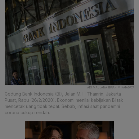
ADI MAULANA IBRAHIM|KATADATA
Gedung Bank Indonesia (BI), Jalan M. H Thamrin, Jakarta
Pusat, Rabu (26/2/2020). Ekonomi menilai kebijakan BI tak
mencetak uang tidak tepat. Sebab, inflasi saat pandemni
corona cukup rendah.