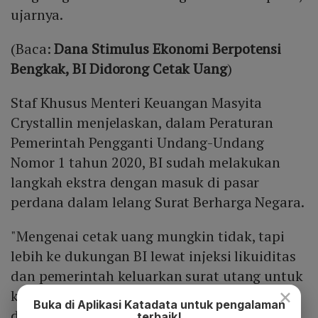
ujarnya.
(Baca:
Dana Stimulus Ekonomi Berpotensi
Bengkak, BI Didorong Cetak Uang
)
Staf Khusus Menteri Keuangan Masyita
Crystallin menjelaskan, dalam Peraturan
Pemerintah Pengganti Undang-Undang
Nomor 1 tahun 2020, BI sudah melakukan
langkah ekstra dengan masuk di pasar
perdana dalam lelang Surat Berharga Negara.
"Mengenai cetak uang mungkin tidak, tapi
lebih ke dukungan BI lewat injeksi likuiditas
dan pemerintah keluarkan surat utang untuk
×
kemudian BI serap," kata Masyita dalam
Buka di Aplikasi Katadata untuk pengalaman
diskusi yang sama.
terbaik!