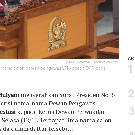
AR
ANTARA FOTO/AKBAR NUGROHO GUMAY
ma nama calon dewan pengawas LPI kepada DPR pada
 Mulyani
menyerahkan Surat Presiden No R-
 berisi nama-nama Dewan Pengawas
estasi
kepada Ketua Dewan Perwakilan
Selasa (12/1). Terdapat lima nama calon
da dalam daftar tersebut.