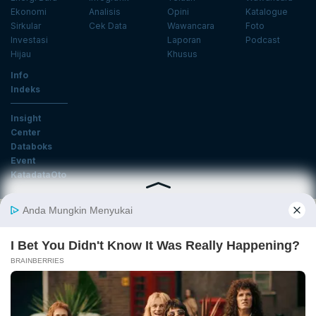
Ekonomi
Analisis
Opini
Katalogue
Sirkular
Cek Data
Wawancara
Foto
Investasi
Laporan
Podcast
Hijau
Khusus
Info
Indeks
Insight
Center
Databoks
Event
KatadataOto
Langganan Newsletter
Email
Daftar
Ikuti Kami