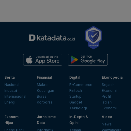
Berita
Finansial
Digital
Ekonopedia
Nasional
Makro
E-Commerce
Sejarah
Industri
Keuangan
Fintech
Ekonomi
Internasional
Bursa
Startup
Profil
Energi
Korporasi
Gadget
Istilah
Teknologi
Ekonomi
Ekonomi
Jurnalisme
In-Depth &
Video
Hijau
Data
Opini
News
Energi Baru
Infografik
Telaah
Wawancara