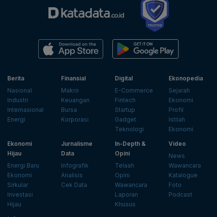
Berita
Finansial
Digital
Ekonopedia
Nasional
Makro
E-Commerce
Sejarah
Industri
Keuangan
Fintech
Ekonomi
Internasional
Bursa
Startup
Profil
Energi
Korporasi
Gadget
Istilah
Teknologi
Ekonomi
Ekonomi
Jurnalisme
In-Depth &
Video
Hijau
Data
Opini
News
Energi Baru
Infografik
Telaah
Wawancara
Ekonomi
Analisis
Opini
Katalogue
Sirkular
Cek Data
Wawancara
Foto
Investasi
Laporan
Podcast
Hijau
Khusus