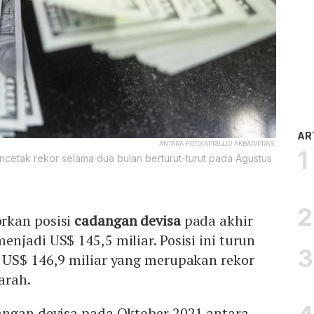
AR
ANTARA FOTO/APRILLIO AKBAR/PRAS.
ncetak rekor selama dua bulan berturut-turut pada Agustus
rkan posisi
cadangan devisa
pada akhir
njadi US$ 145,5 miliar. Posisi ini turun
 US$ 146,9 miliar yang merupakan rekor
arah.
angan devisa pada Oktober 2021 antara