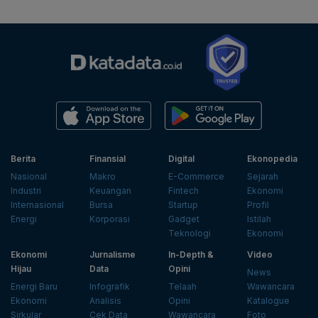
Berita
Finansial
Digital
Ekonopedia
Nasional
Makro
E-Commerce
Sejarah
Industri
Keuangan
Fintech
Ekonomi
Internasional
Bursa
Startup
Profil
Energi
Korporasi
Gadget
Istilah
Teknologi
Ekonomi
Ekonomi
Jurnalisme
In-Depth &
Video
Hijau
Data
Opini
News
Energi Baru
Infografik
Telaah
Wawancara
Ekonomi
Analisis
Opini
Katalogue
Sirkular
Cek Data
Wawancara
Foto