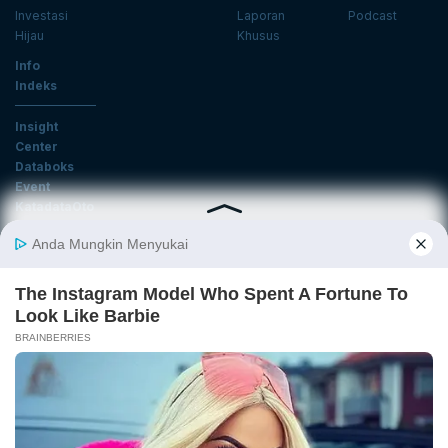
Investasi
Laporan
Podcast
Hijau
Khusus
Info
Indeks
Insight
Center
Databoks
Event
KatadataOto
Langganan Newsletter
Email
Daftar
Ikuti Kami
Tentang Katadata
Advertising
Karier
Pedoman Media Siber