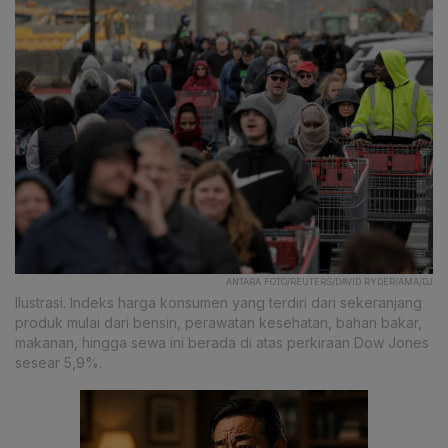
ANTARA FOTO/REUTERS/DAVID RYDER/AMA/DJ
Ilustrasi. Indeks harga konsumen yang terdiri dari sekeranjang
produk mulai dari bensin, perawatan kesehatan, bahan bakar,
makanan, hingga sewa ini berada di atas perkiraan Dow Jones
sesear 5,9%.