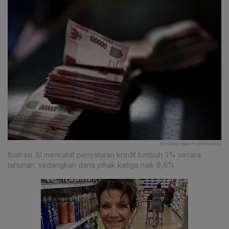
DONANG WAHYU|KATADATA
Ilustrasi. BI mencatat penyaluran kredit tumbuh 3% secara
tahunan, sedangkan dana pihak ketiga naik 9,6%.