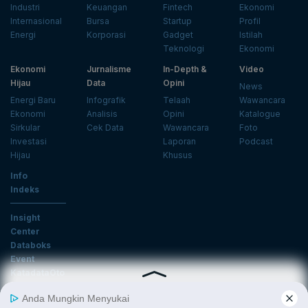
Industri
Keuangan
Fintech
Ekonomi
Internasional
Bursa
Startup
Profil
Energi
Korporasi
Gadget
Istilah
Teknologi
Ekonomi
Ekonomi
Jurnalisme
In-Depth &
Video
Hijau
Data
Opini
News
Energi Baru
Infografik
Telaah
Wawancara
Ekonomi
Analisis
Opini
Katalogue
Sirkular
Cek Data
Wawancara
Foto
Investasi
Laporan
Podcast
Hijau
Khusus
Info
Indeks
Insight
Center
Databoks
Event
KatadataOto