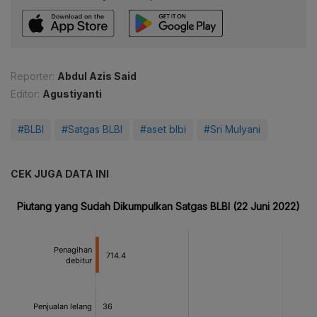
Reporter:
Abdul Azis Said
Editor:
Agustiyanti
#BLBI
#Satgas BLBI
#aset blbi
#Sri Mulyani
CEK JUGA DATA INI