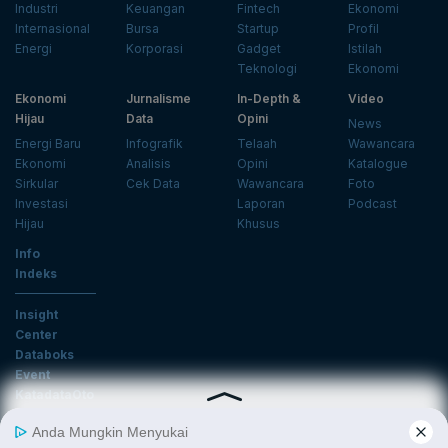
Industri
Keuangan
Fintech
Ekonomi
Internasional
Bursa
Startup
Profil
Energi
Korporasi
Gadget
Istilah
Teknologi
Ekonomi
Ekonomi
Jurnalisme
In-Depth &
Video
Hijau
Data
Opini
News
Energi Baru
Infografik
Telaah
Wawancara
Ekonomi
Analisis
Opini
Katalogue
Sirkular
Cek Data
Wawancara
Foto
Investasi
Laporan
Podcast
Hijau
Khusus
Info
Indeks
Insight
Center
Databoks
Event
KatadataOto