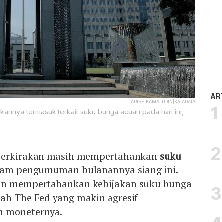
AR
ARIEF KAMALUDIN|KATADATA
nnya termasuk terkait suku bunga acuan pada hari ini,
iperkirakan masih mempertahankan
suku
alam pengumuman bulanannya siang ini.
kan mempertahankan kebijakan suku bunga
kah The Fed yang makin agresif
n moneternya.