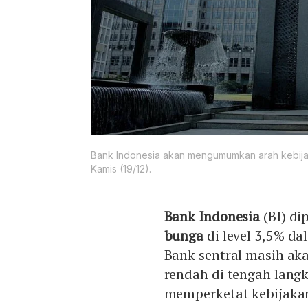
Bank Indonesia akan mengumumkan arah kebijaka
Kamis (19/12).
Bank Indonesia
(BI) d
bunga
di level 3,5% d
Bank sentral masih a
rendah di tengah lang
memperketat kebijaka