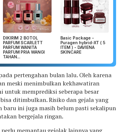
DIKIRIM 2 BOTOL
Basic Package -
PARFUM SCARLETT
Puragen hybrid-XT ( 5
PARFUM WANITA
ITEM ) - DAVIENA
PARFUM PRIA WANGI
SKINCARE
TAHAN...
ada pertengahan bulan lalu. Oleh karena
arian meski menimbulkan kekhawatiran
ini untuk memprediksi seberapa besar
isa ditimbulkan. Risiko dan gejala yang
n baru ini juga masih belum pasti sekalipun
takan bergejala ringan.
 BI perlu memantau gejolak lainnya yang