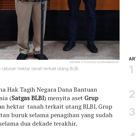
AR
ANTARA FOTO/SIGID KURNIAWAN/HP.
atusan hektar tanah terkait utang BLBI.
na Hak Tagih Negara Dana Bantuan
sia (
Satgas BLBI
) menyita aset
Grup
n hektar tanah terkait utang BLBI. Grup
atan buruk selama penagihan yang sudah
selama dua dekade terakhir.