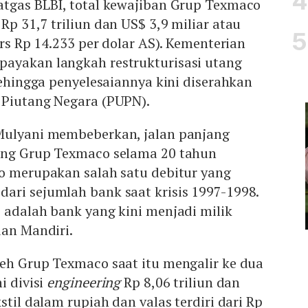
atgas BLBI, total kewajiban Grup Texmaco
Rp 31,7 triliun dan US$ 3,9 miliar atau
urs Rp 14.233 per dolar AS). Kementerian
ayakan langkah restrukturisasi utang
 sehingga penyelesaiannya kini diserahkan
 Piutang Negara (PUPN).
Mulyani membeberkan, jalan panjang
ang Grup Texmaco selama 20 tahun
o merupakan salah satu debitur yang
ari sejumlah bank saat krisis 1997-1998.
 adalah bank yang kini menjadi milik
dan Mandiri.
leh Grup Texmaco saat itu mengalir ke dua
i divisi
engineering
Rp 8,06 triliun dan
stil dalam rupiah dan valas terdiri dari Rp