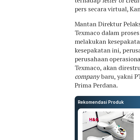
terhadap
letter of credi
pers secara virtual, Ka
Mantan Direktur Pelak
Texmaco dalam proses
melakukan kesepakatan
kesepakatan ini, perus
perusahaan operasiona
Texmaco, akan direstru
company
baru, yakni P
Prima Perdana.
Rekomendasi Produk