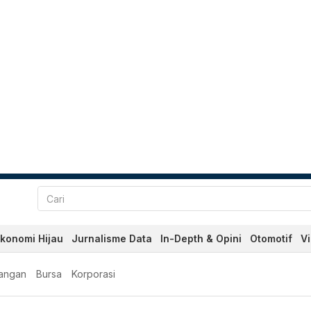
konomi Hijau
Jurnalisme Data
In-Depth & Opini
Otomotif
V
angan
Bursa
Korporasi