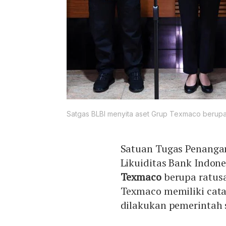
Satgas BLBI menyita aset Grup Texmaco berupa r
Satuan Tugas Penanga
Likuiditas Bank Indone
Texmaco
berupa ratusa
Texmaco memiliki cat
dilakukan pemerintah 