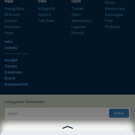
Hijau
Data
Opini
News
Energi Baru
Infografik
Telaah
Wawancara
Ekonomi
Analisis
Opini
Katalogue
Sirkular
Cek Data
Wawancara
Foto
Investasi
Laporan
Podcast
Hijau
Khusus
Info
Indeks
Insight
Center
Databoks
Event
KatadataOto
Langganan Newsletter
Email
Daftar
Ikuti Kami