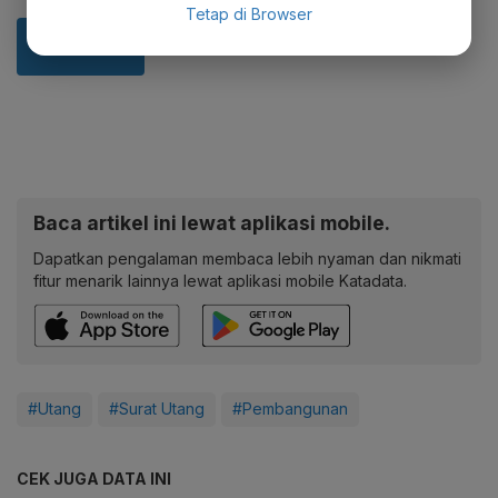
Tetap di Browser
Baca artikel ini lewat aplikasi mobile.
Dapatkan pengalaman membaca lebih nyaman dan nikmati
fitur menarik lainnya lewat aplikasi mobile Katadata.
#Utang
#Surat Utang
#Pembangunan
CEK JUGA DATA INI