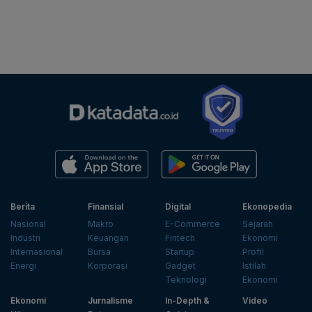
Berita
Finansial
Digital
Ekonopedia
Nasional
Makro
E-Commerce
Sejarah
Industri
Keuangan
Fintech
Ekonomi
Internasional
Bursa
Startup
Profil
Energi
Korporasi
Gadget
Istilah
Teknologi
Ekonomi
Ekonomi
Jurnalisme
In-Depth &
Video