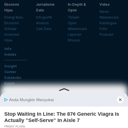
Ekonomi
Jurnalisme
In-Depth &
Video
Hijau
Data
Opini
News
Energi Baru
Infografik
Telaah
Wawancara
Ekonomi
Analisis
Opini
Katalogue
Sirkular
Cek Data
Wawancara
Foto
Investasi
Laporan
Podcast
Hijau
Khusus
Info
Indeks
Insight
Center
Databoks
Event
KatadataOto
Langganan Newsletter
Email
Daftar