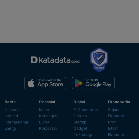
Berita
Finansial
Digital
Ekonopedia
Nasional
Makro
E-Commerce
Sejarah
Industri
Keuangan
Fintech
Ekonomi
Internasional
Bursa
Startup
Profil
Energi
Korporasi
Gadget
Istilah
Teknologi
Ekonomi