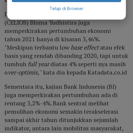
Tetap di Browser
Direktur Center of Economic and Law Studies
(CELIOS) Bhima Yudhistira juga
memperkirakan pertumbuhan ekonomi
tahun 2021 hanya di kisaran 3,46%.
"Meskipun terbantu l
ow base effect
atau efek
basis yang rendah dibanding 2020, tapi untuk
tumbuh
full year
diatas 4% seperti nya masih
o
ver-optimis,"
kata dia kepada Katadata.co.id
Sementara itu, kajian Bank Indonesia (BI)
juga memperkirakan pertumbuhan ada di
rentang 3,2%-4%. Bank sentral melihat
pemulihan ekonomi semakin terakselerasi
sampai akhir tahun ditunjukkan sejumlah
indikator, antara lain mobilitas masyarakat,