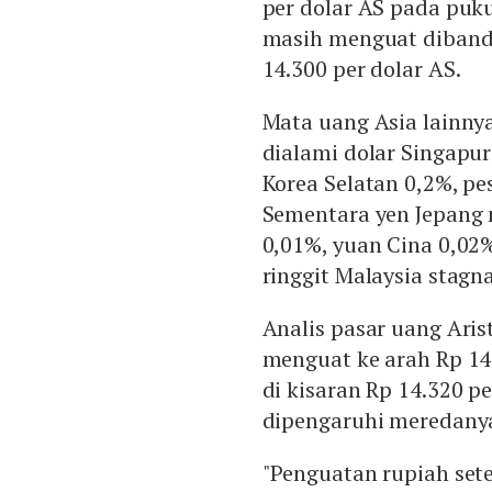
per dolar AS pada puku
masih menguat dibandi
14.300 per dolar AS.
Mata uang Asia lainnya
dialami dolar Singapu
Korea Selatan 0,2%, pe
Sementara yen Jepang
0,01%, yuan Cina 0,02
ringgit Malaysia stagn
Analis pasar uang Ari
menguat ke arah Rp 14.
di kisaran Rp 14.320 p
dipengaruhi meredanya
"Penguatan rupiah se