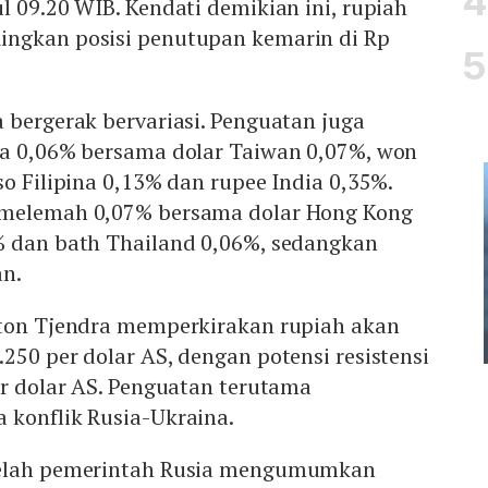
l 09.20 WIB. Kendati demikian ini, rupiah
ngkan posisi penutupan kemarin di Rp
 bergerak bervariasi. Penguatan juga
ra 0,06% bersama dolar Taiwan 0,07%, won
so Filipina 0,13% dan rupee India 0,35%.
 melemah 0,07% bersama dolar Hong Kong
% dan bath Thailand 0,06%, sedangkan
an.
ston Tjendra memperkirakan rupiah akan
250 per dolar AS, dengan potensi resistensi
er dolar AS. Penguatan terutama
 konflik Rusia-Ukraina.
telah pemerintah Rusia mengumumkan