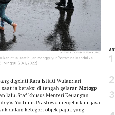
AR
ANTARA FOTO/ANDIKA WAHYU/FOC.
kukan ritual saat hujan mengguyur Pertamina Mandalika
TB, Minggu (20/3/2022).
ang digeluti Rara Istiati Wulandari
 saat ia beraksi di tengah gelaran
Motogp
an lalu. Staf khusus Menteri Keuangan
tegis Yustinus Prastowo menjelaskan, jasa
uk dalam ketegori objek pajak yang