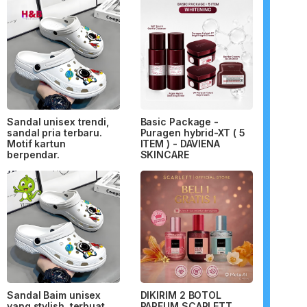
Sandal unisex trendi,
Basic Package -
sandal pria terbaru.
Puragen hybrid-XT ( 5
Motif kartun
ITEM ) - DAVIENA
berpendar.
SKINCARE
Sandal Baim unisex
DIKIRIM 2 BOTOL
yang stylish, terbuat
PARFUM SCARLETT