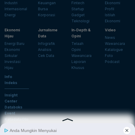
Industri
Keuangan
Fintech
Ekonomi
Internasional
Bursa
Startup
Profil
Energi
Korporasi
Gadget
Istilah
Teknologi
Ekonomi
Ekonomi
Jurnalisme
In-Depth &
Video
Hijau
Data
Opini
News
Energi Baru
Infografik
Telaah
Wawancara
Ekonomi
Analisis
Opini
Katalogue
Sirkular
Cek Data
Wawancara
Foto
Investasi
Laporan
Podcast
Hijau
Khusus
Info
Indeks
Insight
Center
Databoks
Event
KatadataOto