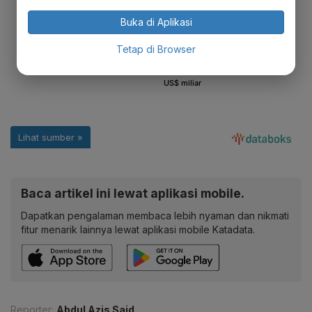
Buka di Aplikasi
Tetap di Browser
Baca artikel ini lewat aplikasi mobile.
Dapatkan pengalaman membaca lebih nyaman dan nikmati
fitur menarik lainnya lewat aplikasi mobile Katadata.
Reporter:
Abdul Azis Said