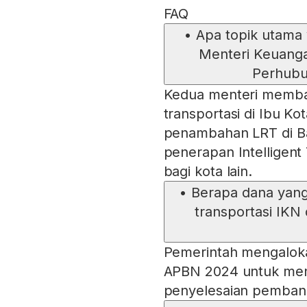
FAQ
•
Apa topik utama
Menteri Keuanga
Perhubu
Kedua menteri memb
transportasi di Ibu K
penambahan LRT di Ba
penerapan Intelligent
bagi kota lain.
•
Berapa dana yang
transportasi IKN
Pemerintah mengalokas
APBN 2024 untuk men
penyelesaian pembangu