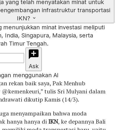
a yang telah menyatakan minat untuk
pengembangan infrastruktur transportasi
IKN?
 menunjukkan minat investasi meliputi
 India, Singapura, Malaysia, serta
yah Timur Tengah.
Ask
engan menggunakan AI
gan rekan baik saya, Pak Menhub
 @kemenkeuri,” tulis Sri Mulyani dalam
rawati dikutip Kamis (14/3).
 juga menyampaikan bahwa moda
tak hanya hanya di
IKN
, ke depannya Bali
 memiliki moda transportasi baru, yaitu