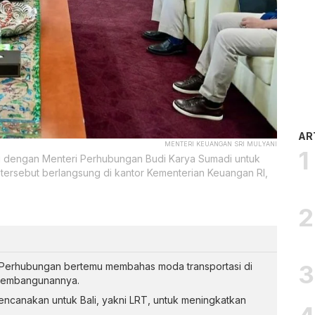
AR
MENTERI KEUANGAN SRI MULYANI
mu dengan Menteri Perhubungan Budi Karya Sumadi untuk
tersebut berlangsung di kantor Kementerian Keuangan RI,
 Perhubungan bertemu membahas moda transportasi di
 pembangunannya.
rencanakan untuk Bali, yakni LRT, untuk meningkatkan