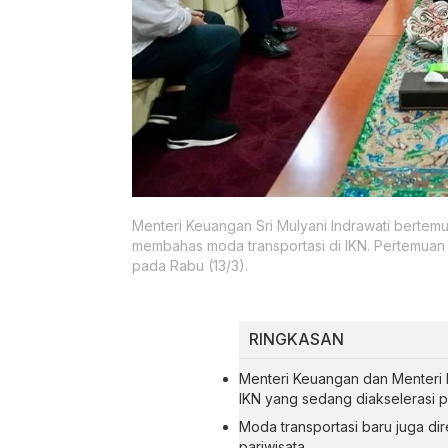
Menteri Keuangan Sri Mulyani Indrawati berte
membahas moda transportasi di IKN. Pertemuan 
pada Rabu (13/3).
RINGKASAN
Menteri Keuangan dan Menteri
IKN yang sedang diakselerasi
Moda transportasi baru juga di
pariwisata.