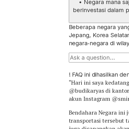
•
Negara mana saj
berinvestasi dalam 
Beberapa negara yang
Jepang, Korea Selatan,
negara‑negara di wila
!
FAQ ini dihasilkan d
“Hari ini saya kedatan
@budikaryas di kantor
akun Instagram @smind
Bendahara Negara ini
transportasi tersebut 
juga dicanangkan akan