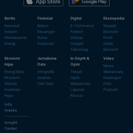
Berita
Finansial
Digital
Ekonopedia
Nasional
Makro
E-Commerce
Sejarah
Industri
Keuangan
Fintech
Ekonomi
Internasional
Bursa
Startup
Profil
Energi
Korporasi
Gadget
Istilah
Teknologi
Ekonomi
Ekonomi
Jurnalisme
In-Depth &
Video
Hijau
Data
Opini
News
Energi Baru
Infografik
Telaah
Wawancara
Ekonomi
Analisis
Opini
Katalogue
Sirkular
Cek Data
Wawancara
Foto
Investasi
Laporan
Podcast
Hijau
Khusus
Info
Indeks
Insight
Center