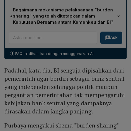
dan menganggapnya dapat mengaburkan batas antara
Purbaya berargumen bahwa Bank Indonesia harus
kebijakan fiskal dan moneter.
Bagaimana mekanisme pelaksanaan "burden
tetap independen agar kebijakan moneter tidak
•
sharing" yang telah ditetapkan dalam
terpengaruh politik atau pergantian pemerintahan. Ia
Keputusan Bersama antara Kemenkeu dan BI?
berpendapat ada aspek kebijakan moneter yang tidak
Mekanisme "burden sharing" mengharuskan
boleh diintervensi oleh kebijakan fiskal, sehingga
Ask
pembagian beban bunga secara rata atas realisasi
membiarkan masing‑masing berjalan sesuai pakemnya.
alokasi anggaran program Perumahan Rakyat dan
Oleh karena itu, ia menolak penggunaan skema yang
KDMP setelah dikurangi imbal hasil penempatan
dapat mencampuradukkan kedua kebijakan tersebut.
!
FAQ ini dihasilkan dengan menggunakan AI
pemerintah di lembaga keuangan domestik. Beban
tersebut diberikan dalam bentuk tambahan bunga pada
Padahal, kata dia, BI sengaja dipisahkan dari
rekening pemerintah di BI. Kesepakatan berlaku mulai
tahun 2025 hingga program berakhir, dengan prinsip
pemerintah agar berdiri sebagai bank sentral
tata kelola yang baik, transparan, dan akuntabel sesuai
yang independen sehingga politik maupun
peraturan perundang‑undangan.
pergantian pemerintahan tak mempengaruhi
kebijakan bank sentral yang dampaknya
dirasakan dalam jangka panjang.
Purbaya mengakui skema "burden sharing"