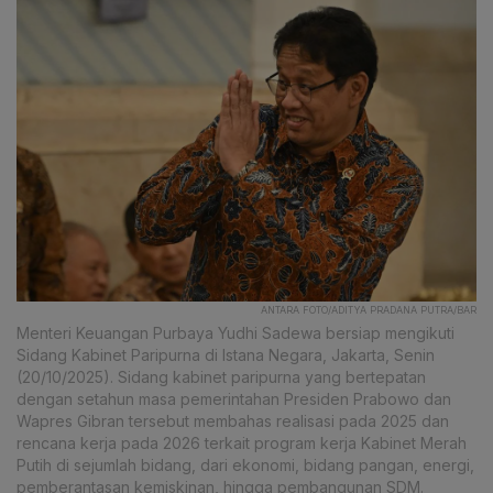
ANTARA FOTO/ADITYA PRADANA PUTRA/BAR
Menteri Keuangan Purbaya Yudhi Sadewa bersiap mengikuti
Sidang Kabinet Paripurna di Istana Negara, Jakarta, Senin
(20/10/2025). Sidang kabinet paripurna yang bertepatan
dengan setahun masa pemerintahan Presiden Prabowo dan
Wapres Gibran tersebut membahas realisasi pada 2025 dan
rencana kerja pada 2026 terkait program kerja Kabinet Merah
Putih di sejumlah bidang, dari ekonomi, bidang pangan, energi,
pemberantasan kemiskinan, hingga pembangunan SDM.