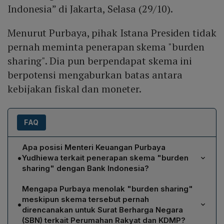
Indonesia” di Jakarta, Selasa (29/10).
Menurut Purbaya, pihak Istana Presiden tidak
pernah meminta penerapan skema "burden
sharing". Dia pun berpendapat skema ini
berpotensi mengaburkan batas antara
kebijakan fiskal dan moneter.
FAQ
Apa posisi Menteri Keuangan Purbaya
•
Yudhiewa terkait penerapan skema "burden
sharing" dengan Bank Indonesia?
Purbaya menyatakan ia akan berusaha semaksimal
Mengapa Purbaya menolak "burden sharing"
mungkin tidak menggunakan skema "burden sharing"
meskipun skema tersebut pernah
•
dengan Bank Indonesia. Ia menegaskan bahwa pihak
direncanakan untuk Surat Berharga Negara
Istana tidak pernah meminta penerapan skema tersebut
(SBN) terkait Perumahan Rakyat dan KDMP?