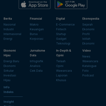
Berita
Finansial
Digital
Ekonopedia
Nasional
Makro
E-Commerce
Sejarah
Industri
Keuangan
Fintech
Ekonomi
Internasional
Bursa
Startup
Profil
Energi
Korporasi
Gadget
Istilah
Teknologi
Ekonomi
Ekonomi
Jurnalisme
In-Depth &
Video
Hijau
Data
Opini
News
Energi Baru
Infografik
Telaah
Wawancara
Ekonomi
Analisis
Opini
Katalogue
Sirkular
Cek Data
Wawancara
Foto
Investasi
Laporan
Podcast
Hijau
Khusus
Info
Indeks
Insight