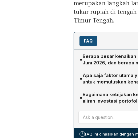
merupakan langkah lan
tukar rupiah di tengah 
Timur Tengah.
FAQ
Berapa besar kenaikan 
•
Juni 2026, dan berapa n
Bank Indonesia menaikkan 
Apa saja faktor utama y
•
5,50% pada rapat Dewan G
untuk memutuskan kena
2026.
Perry Warjiyo menyebutkan 
Bagaimana kebijakan k
•
di Timur Tengah, (2) kebut
aliran investasi portofol
upaya pre‑emptive menjaga
Kenaikan BI-Rate diharapk
pemerintah.
domestik, sehingga menarik
Indonesia. Pada saat bers
menstabilkan rupiah, yan
!
FAQ ini dihasilkan dengan
dan memastikan inflasi tet