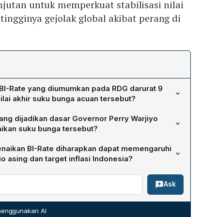
jutan untuk memperkuat stabilisasi nilai
tingginya gejolak global akibat perang di
BI-Rate yang diumumkan pada RDG darurat 9
ilai akhir suku bunga acuan tersebut?
BI-Rate sebesar 25 basis poin (bps), menjadikannya
ang dijadikan dasar Governor Perry Warjiyo
ubernur (RDG) darurat yang diadakan Selasa, 9 Juni
ikan suku bunga tersebut?
tiga faktor utama: (1) gejolak global yang dipicu perang
enaikan BI-Rate diharapkan dapat memengaruhi
uhan memperkuat stabilisasi nilai tukar rupiah, dan (3
io asing dan target inflasi Indonesia?
 inflasi 2026‑2027 dalam kisaran target 2,5 ± 1%
an meningkatkan imbal hasil instrumen keuangan
Ask
 kembali aliran investasi portofolio asing ke pasar
amaan, kebijakan ini berfungsi sebagai penyangga untuk
g pada gilirannya membantu menjaga ketahanan eksternal
 menggunakan AI
ap dalam rentang target yang telah ditetapkan untuk tahun