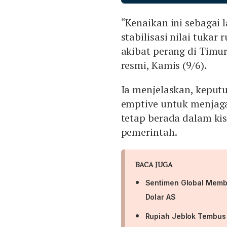
2026 dan 2027.
“Kenaikan ini sebagai
stabilisasi nilai tukar
akibat perang di Timu
resmi, Kamis (9/6).
Ia menjelaskan, keput
emptive untuk menjaga
tetap berada dalam ki
pemerintah.
BACA JUGA
Sentimen Global Memba
Dolar AS
Rupiah Jeblok Tembus 