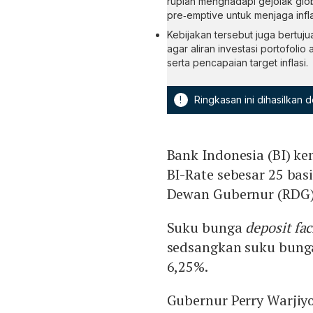
rupiah menghadapi gejolak glob
pre‑emptive untuk menjaga infla
Kebijakan tersebut juga bertuj
agar aliran investasi portofol
serta pencapaian target inflasi.
!
Ringkasan ini dihasilkan
Bank Indonesia (BI) k
BI-Rate sebesar 25 bas
Dewan Gubernur (RDG) 
Suku bunga
deposit fac
sedsangkan suku bun
6,25%.
Gubernur Perry Warjiy