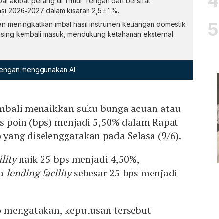
al akibat perang di Timur Tengah dan bersifat
si 2026‑2027 dalam kisaran 2,5 ± 1 %.
uan meningkatkan imbal hasil instrumen keuangan domestik
io asing kembali masuk, mendukung ketahanan eksternal
 dengan menggunakan AI
embali menaikkan suku bunga acuan atau
is poin (bps) menjadi 5,50% dalam Rapat
yang diselenggarakan pada Selasa (9/6).
ility
naik 25 bps menjadi 4,50%,
ga
lending facility
sebesar 25 bps menjadi
o mengatakan, keputusan tersebut