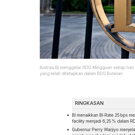
Ilustrasi.BI menggelar RDG Mingguan setiap ha
yang telah ditetapkan dalam RDG Bulanan.
RINGKASAN
BI menaikkan BI‑Rate 25 bps men
facility menjadi 6,25 % dalam RD
Gubernur Perry Warjiyo menjelas