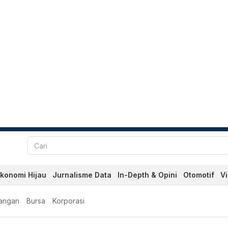
konomi Hijau
Jurnalisme Data
In-Depth & Opini
Otomotif
V
angan
Bursa
Korporasi