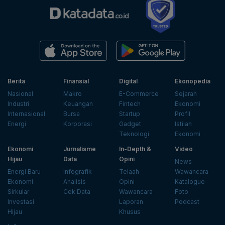
Berita
Finansial
Digital
Ekonopedia
Nasional
Makro
E-Commerce
Sejarah
Industri
Keuangan
Fintech
Ekonomi
Internasional
Bursa
Startup
Profil
Energi
Korporasi
Gadget
Istilah
Teknologi
Ekonomi
Ekonomi
Jurnalisme
In-Depth &
Video
Hijau
Data
Opini
News
Energi Baru
Infografik
Telaah
Wawancara
Ekonomi
Analisis
Opini
Katalogue
Sirkular
Cek Data
Wawancara
Foto
Investasi
Laporan
Podcast
Hijau
Khusus