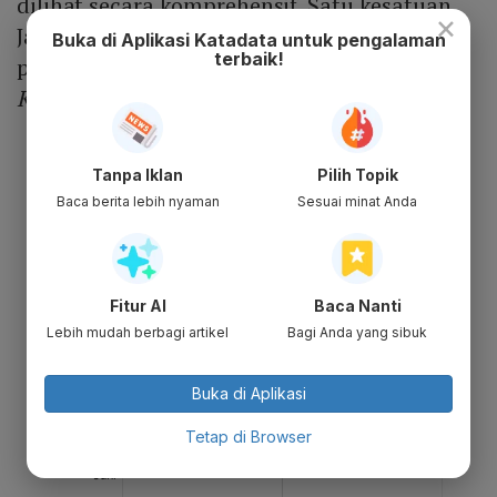
dilihat secara komprehensif. Satu kesatuan
×
Jawa dan Bali sehingga intervensi tidak
Buka di Aplikasi Katadata untuk pengalaman
terbaik!
parsial," kata Dicky saat dihubungi
Katadata.co.id
, Kamis (7/1).
Tanpa Iklan
Pilih Topik
Baca berita lebih nyaman
Sesuai minat Anda
Fitur AI
Baca Nanti
Lebih mudah berbagi artikel
Bagi Anda yang sibuk
Buka di Aplikasi
Tetap di Browser