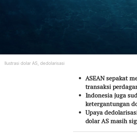
Ilustrasi dolar AS, dedolarisasi
ASEAN sepakat me
transaksi perdaga
Indonesia juga s
ketergantungan do
Upaya dedolarisasi
dolar AS masih sig