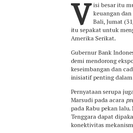
V
isi besar itu
keuangan dan 
Bali, Jumat (3
itu sepakat untuk men
Amerika Serikat.
Gubernur Bank Indones
demi mendorong ekspor
keseimbangan dan cadan
inisiatif penting dala
Pernyataan serupa jug
Marsudi pada acara
pr
pada Rabu pekan lalu.
Tenggara dapat dipaka
konektivitas mekanis