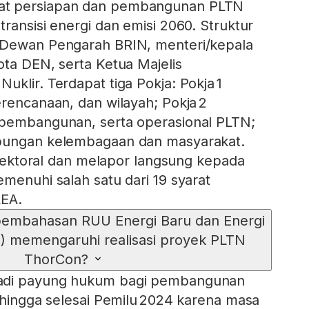
at persiapan dan pembangunan PLTN
ransisi energi dan emisi 2060. Struktur
 Dewan Pengarah BRIN, menteri/kepala
ota DEN, serta Ketua Majelis
klir. Terdapat tiga Pokja: Pokja 1
erencanaan, dan wilayah; Pokja 2
 pembangunan, serta operasional PLTN;
bungan kelembagaan dan masyarakat.
s sektoral dan melapor langsung kepada
emenuhi salah satu dari 19 syarat
AEA.
pembahasan RUU Energi Baru dan Energi
) memengaruhi realisasi proyek PLTN
ThorCon?
adi payung hukum bagi pembangunan
a hingga selesai Pemilu 2024 karena masa