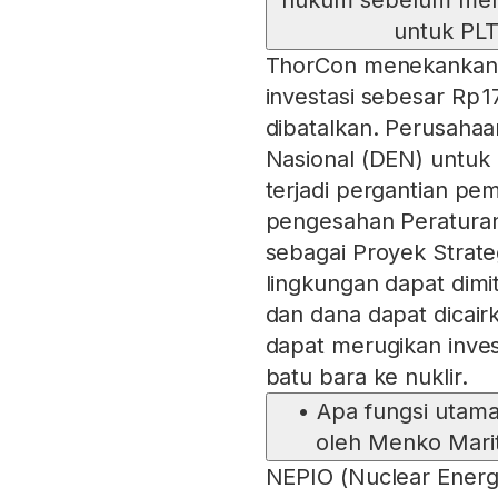
hukum sebelum mengg
untuk PLT
ThorCon menekankan 
investasi sebesar Rp 17
dibatalkan. Perusah
Nasional (DEN) untuk 
terjadi pergantian pe
pengesahan Peraturan
sebagai Proyek Strate
lingkungan dapat dimit
dan dana dapat dicai
dapat merugikan inves
batu bara ke nuklir.
•
Apa fungsi utama
oleh Menko Marit
NEPIO (Nuclear Energ