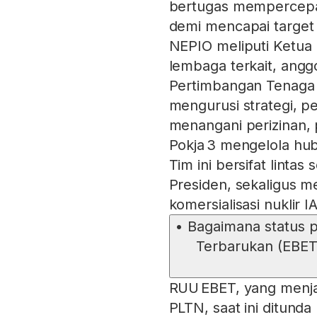
bertugas mempercep
demi mencapai target t
NEPIO meliputi Ketua
lembaga terkait, angg
Pertimbangan Tenaga Nu
mengurusi strategi, p
menangani perizinan,
Pokja 3 mengelola hu
Tim ini bersifat linta
Presiden, sekaligus m
komersialisasi nuklir I
•
Bagaimana status 
Terbarukan (EBET
RUU EBET, yang menj
PLTN, saat ini ditund