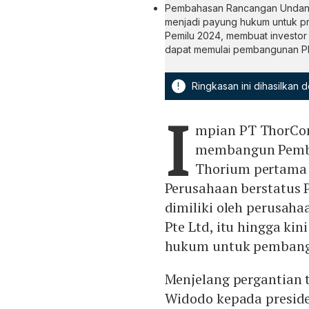
Pembahasan Rancangan Undang
menjadi payung hukum untuk p
Pemilu 2024, membuat investor
dapat memulai pembangunan PL
!
Ringkasan ini dihasilkan
I
mpian PT ThorCon
membangun Pemban
Thorium pertama d
Perusahaan berstatus
dimiliki oleh perusaha
Pte Ltd, itu hingga ki
hukum untuk pembangk
Menjelang pergantian 
Widodo kepada preside