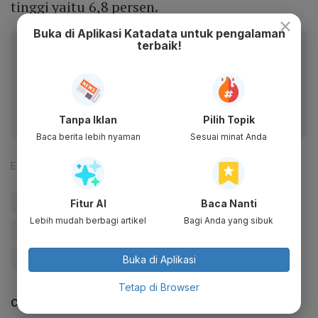
tinggi yaitu 6,8 persen.
×
Buka di Aplikasi Katadata untuk pengalaman
terbaik!
Baca artikel ini lewat aplikasi mobile.
Dapatkan pengalaman membaca lebih nyaman dan nikmati
fitur menarik lainnya lewat aplikasi mobile Katadata.
Tanpa Iklan
Pilih Topik
Baca berita lebih nyaman
Sesuai minat Anda
Editor:
Uji Sukma Medianti
#Menko Perekonomian
#Menko Airlangga
Fitur AI
Baca Nanti
Lebih mudah berbagi artikel
Bagi Anda yang sibuk
#Airlangga Hartarto
#IDE2023
#IDEKatadata2023
#Update Me
Buka di Aplikasi
Tetap di Browser
CEK JUGA DATA INI