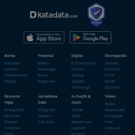
Berita
Finansial
Digital
Ekonopedia
Nasional
Makro
E-Commerce
Sejarah
Industri
Keuangan
Fintech
Ekonomi
Internasional
Bursa
Startup
Profil
Energi
Korporasi
Gadget
Istilah
Teknologi
Ekonomi
Ekonomi
Jurnalisme
In-Depth &
Video
Hijau
Data
Opini
News
Energi Baru
Infografik
Telaah
Wawancara
Ekonomi
Analisis
Opini
Katalogue
Sirkular
Cek Data
Wawancara
Foto
Investasi
Laporan
Podcast
Hijau
Khusus