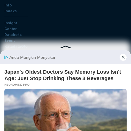
Info
Indeks
Insight
Center
Databoks
Event
KatadataOto
Langganan Newsletter
Email
Daftar
Ikuti Kami
Tentang Katadata
Advertising
Karier
Pedoman Media Siber
Kebijakan Privasi
Disclaimer
Hubungi Kami
©2026 Katadata. Hak cipta dilindungi Undang-undang.