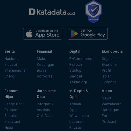
Berita
Finansial
Digital
Ekonopedia
Nasional
Makro
E-Commerce
Sejarah
Industri
Keuangan
Fintech
Ekonomi
Internasional
Bursa
Startup
Profil
Energi
Korporasi
Gadget
Istilah
Teknologi
Ekonomi
Ekonomi
Jurnalisme
In-Depth &
Video
Hijau
Data
Opini
News
Energi Baru
Infografik
Telaah
Wawancara
Ekonomi
Analisis
Opini
Katalogue
Sirkular
Cek Data
Wawancara
Foto
Investasi
Laporan
Podcast
Hijau
Khusus