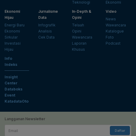
Teknologi
Ekonomi
Ekonomi
Jurnalisme
In-Depth &
Video
Hijau
Data
Opini
News
Energi Baru
Infografik
Telaah
Wawancara
Ekonomi
Analisis
Opini
Katalogue
Sirkular
Cek Data
Wawancara
Foto
Investasi
Laporan
Podcast
Hijau
Khusus
Info
Indeks
Insight
Center
Databoks
Event
KatadataOto
Langganan Newsletter
Email
Daftar