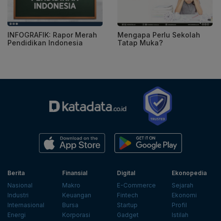
INFOGRAFIK: Rapor Merah
Mengapa Perlu Sekolah
Pendidikan Indonesia
Tatap Muka?
Berita
Finansial
Digital
Ekonopedia
Nasional
Makro
E-Commerce
Sejarah
Industri
Keuangan
Fintech
Ekonomi
Internasional
Bursa
Startup
Profil
Energi
Korporasi
Gadget
Istilah