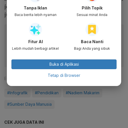
jenjang S1. Guru yang telah tersertifikasi pun
Tanpa Iklan
Pilih Topik
juga masih di bawah 50 persen.
Baca berita lebih nyaman
Sesuai minat Anda
Baca artikel ini lewat aplikasi mobile.
Dapatkan pengalaman membaca lebih nyaman dan nikmati
Fitur AI
Baca Nanti
fitur menarik lainnya lewat aplikasi mobile Katadata.
Lebih mudah berbagi artikel
Bagi Anda yang sibuk
Buka di Aplikasi
Tetap di Browser
Editor:
Aria W. Yudhistira
#Infografik
#Pendidikan
#Nadiem Makarim
#Sumber Daya Manusia
CEK JUGA DATA INI