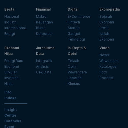
Berita
Finansial
Digital
Ekonopedia
Nasional
Makro
E-Commerce
Sejarah
Industri
Keuangan
Fintech
Ekonomi
Internasional
Bursa
Startup
Profil
Energi
Korporasi
Gadget
Istilah
Teknologi
Ekonomi
Ekonomi
Jurnalisme
In-Depth &
Video
Hijau
Data
Opini
News
Energi Baru
Infografik
Telaah
Wawancara
Ekonomi
Analisis
Opini
Katalogue
Sirkular
Cek Data
Wawancara
Foto
Investasi
Laporan
Podcast
Hijau
Khusus
Info
Indeks
Insight
Center
Databoks
Event