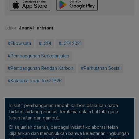
Editor:
Jeany Hartriani
#Ekowisata
#LCDI
#LCDI 2021
#Pembangunan Berkelanjutan
#Pembangunan Rendah Karbon
#Perhutanan Sosial
#Katadata Road to COP26
Inisiatif pembangunan rendah karbon dilakukan pada
bidang-bidang prioritas, terutama dalam hal tata guna
lahan hutan dan gambut.
Di sejumlah daerah, berbagai inisiatif kolaborasi telah
dijalankan dan menunjukkan bahwa kelestarian lingkungan