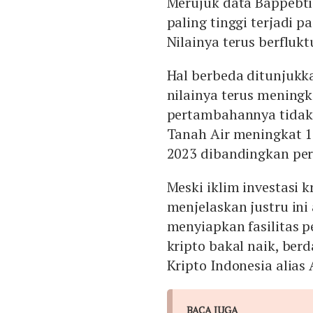
Merujuk data Bappebti s
paling tinggi terjadi pa
Nilainya terus berfluktu
Hal berbeda ditunjukk
nilainya terus mening
pertambahannya tidak s
Tanah Air meningkat 16
2023 dibandingkan per
Meski iklim investasi k
menjelaskan justru in
menyiapkan fasilitas p
kripto bakal naik, ber
Kripto Indonesia alias
BACA JUGA