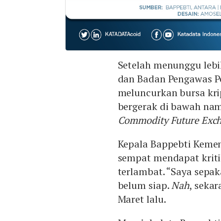
Setelah menunggu lebi
dan Badan Pengawas P
meluncurkan bursa krip
bergerak di bawah nam
Commodity Future Exc
Kepala Bappebti Keme
sempat mendapat kritik
terlambat. “Saya sepak
belum siap.
Nah
, seka
Maret lalu.