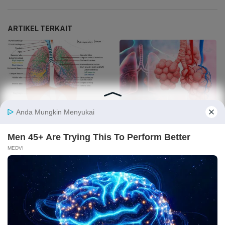
ARTIKEL TERKAIT
Pengertian Respirasi,
Ketahui Fungsi Alveolus
Organ, dan Jenisnya yang
dalam Sistem Pernapasan
Perlu Dipelajari
Manusia
4 Fungsi Trakea sebagai
8 Fungsi Paru-paru
Organ Pernapasan
Manusia dan Cara