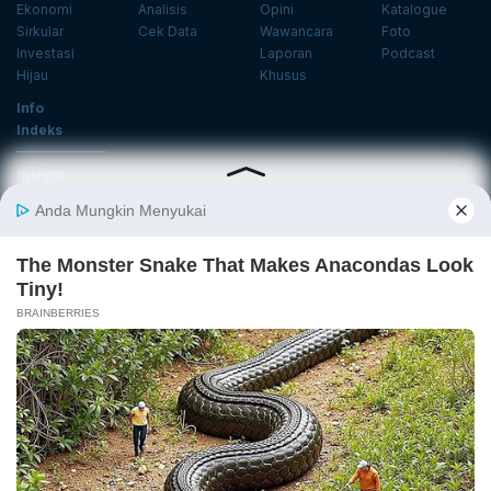
Ekonomi
Analisis
Opini
Katalogue
Sirkular
Cek Data
Wawancara
Foto
Investasi
Laporan
Podcast
Hijau
Khusus
Info
Indeks
Insight
Center
Databoks
Event
KatadataOto
Langganan Newsletter
Email
Daftar
Ikuti Kami