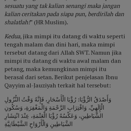
sesuatu yang tak kalian senangi maka jangan
kalian ceritakan pada siapa pun, berdirilah dan
shalatlah!
” (HR Muslim).
Kedua
, jika mimpi itu datang di waktu seperti
tengah malam dan dini hari, maka mimpi
tersebut datang dari Allah SWT. Namun jika
mimpi itu datang di waktu awal malam dan
petang, maka kemungkinan mimpi itu
berasal dari setan. Berikut penjelasan Ibnu
Qayyim al-Jauziyah terkait hal tersebut:
وَأَصْدَقُ الرُّؤْيَا: رُؤْيَا الْأَسْحَارِ، فَإِنَّهُ وَقْتُ النُّزُولِ
الْإِلَهِيِّ، وَاقْتِرَابِ الرَّحْمَةِ وَالْمَغْفِرَةِ، وَسُكُونِ
الشَّيَاطِينِ، وَعَكْسُهُ رُؤْيَا الْعَتْمَةِ، عِنْدَ انْتِشَارِ
الشَّيَاطِينِ وَالْأَرْوَاحِ الشَّيْطَانِيَّةِ