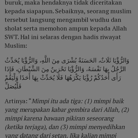
buruk, maka hendaknya tidak diceritakan
kepada siapapun. Sebaiknya, seorang muslim
tersebut langsung mengambil wudhu dan
sholat serta memohon ampun kepada Allah
SWT. Hal ini selaras dengan hadis riwayat
Muslim:
وَالرُّؤْيَا ثَلَاثٌ، الحَسَنَةُ بُشْرَى مِنَ اللَّهِ، وَالرُّؤْيَا يُحَدِّثُ
الرَّجُلُ بِهَا نَفْسَهُ، وَالرُّؤْيَا تَحْزِينٌ مِنَ الشَّيْطَانِ، فَإِذَا
رَأَى أَحَدُكُمْ رُؤْيَا يَكْرَهُهَا فَلَا يُحَدِّثْ بِهَا أَحَدًا وَلْيَقُمْ
فَلْيُصَلِّ
Artinya: “
Mimpi itu ada tiga: (1) mimpi baik
yang merupakan kabar gembira dari Allah, (2)
mimpi karena bawaan pikiran seseorang
(ketika terjaga), dan (3) mimpi menyedihkan
yang datang dari setan. Jika kalian mimpi