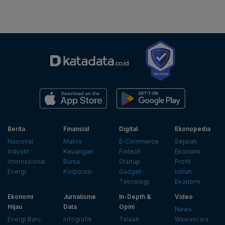
Berita
Finansial
Digital
Ekonopedia
Nasional
Makro
E-Commerce
Sejarah
Industri
Keuangan
Fintech
Ekonomi
Internasional
Bursa
Startup
Profil
Energi
Korporasi
Gadget
Istilah
Teknologi
Ekonomi
Ekonomi
Jurnalisme
In-Depth &
Video
Hijau
Data
Opini
News
Energi Baru
Infografik
Telaah
Wawancara