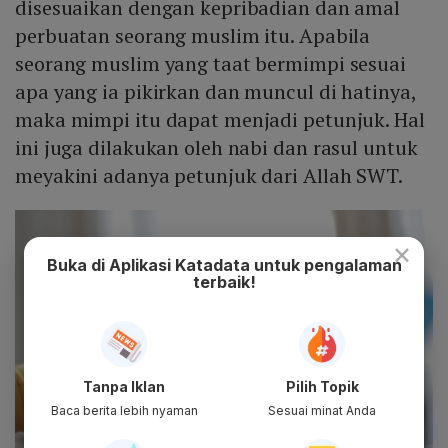
disesuaikan dengan kepribadian dan amal
perbuatan seorang muslim itu. Apabila
seorang muslim yang taat bermimpi sesuai
apa yang ia pikirkan dan muncul di hatinya,
maka mimpi itu dapat menjadi petunjuk. Hal
ini juga dilakukan oleh nabi dan rasul untuk
meyakini adanya petunjuk dari Allah SWT.
×
Buka di Aplikasi Katadata untuk pengalaman
terbaik!
Tanpa Iklan
Pilih Topik
Baca berita lebih nyaman
Sesuai minat Anda