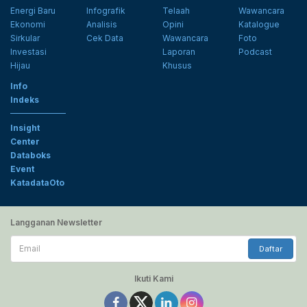
Energi Baru
Infografik
Telaah
Wawancara
Ekonomi
Analisis
Opini
Katalogue
Sirkular
Cek Data
Wawancara
Foto
Investasi
Laporan
Podcast
Hijau
Khusus
Info
Indeks
Insight
Center
Databoks
Event
KatadataOto
Langganan Newsletter
Email
Daftar
Ikuti Kami