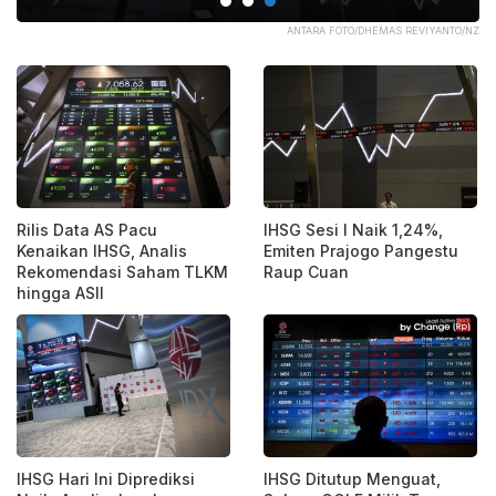
VIYANTO/NZ
BA
Rilis Data AS Pacu
IHSG Sesi I Naik 1,24%,
Kenaikan IHSG, Analis
Emiten Prajogo Pangestu
Rekomendasi Saham TLKM
Raup Cuan
hingga ASII
IHSG Hari Ini Diprediksi
IHSG Ditutup Menguat,