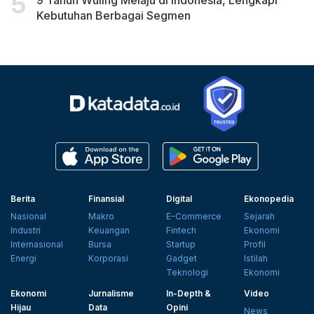
Kebutuhan Berbagai Segmen
Berita
Finansial
Digital
Ekonopedia
Nasional
Makro
E-Commerce
Sejarah
Industri
Keuangan
Fintech
Ekonomi
Internasional
Bursa
Startup
Profil
Energi
Korporasi
Gadget
Istilah
Teknologi
Ekonomi
Ekonomi
Jurnalisme
In-Depth &
Video
Hijau
Data
Opini
News