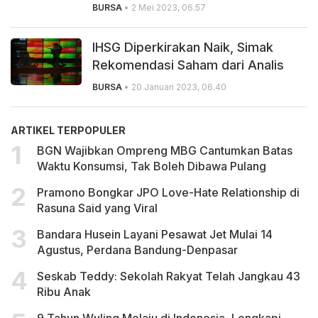
BURSA
• 2 Mei 2023, 06.57
IHSG Diperkirakan Naik, Simak
Rekomendasi Saham dari Analis
BURSA
• 20 Januari 2023, 06.40
ARTIKEL TERPOPULER
BGN Wajibkan Ompreng MBG Cantumkan Batas
Waktu Konsumsi, Tak Boleh Dibawa Pulang
Pramono Bongkar JPO Love-Hate Relationship di
Rasuna Said yang Viral
Bandara Husein Layani Pesawat Jet Mulai 14
Agustus, Perdana Bandung-Denpasar
Seskab Teddy: Sekolah Rakyat Telah Jangkau 43
Ribu Anak
9 Tahun Wuling Melaju di Indonesia, Lengkapi