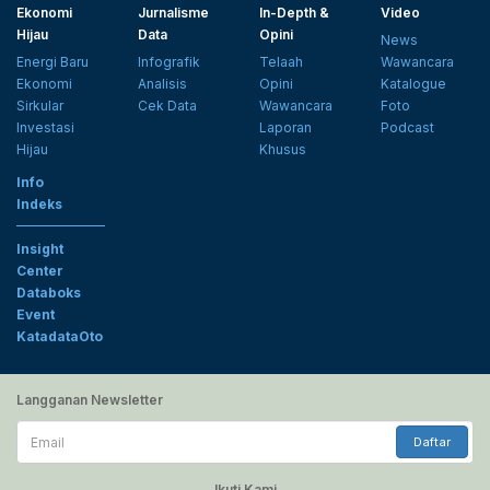
Ekonomi
Jurnalisme
In-Depth &
Video
Hijau
Data
Opini
News
Energi Baru
Infografik
Telaah
Wawancara
Ekonomi
Analisis
Opini
Katalogue
Sirkular
Cek Data
Wawancara
Foto
Investasi
Laporan
Podcast
Hijau
Khusus
Info
Indeks
Insight
Center
Databoks
Event
KatadataOto
Langganan Newsletter
Email
Daftar
Ikuti Kami