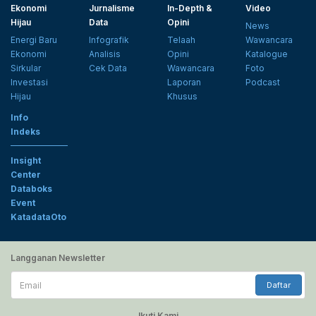
Ekonomi
Jurnalisme
In-Depth &
Video
Hijau
Data
Opini
News
Energi Baru
Infografik
Telaah
Wawancara
Ekonomi
Analisis
Opini
Katalogue
Sirkular
Cek Data
Wawancara
Foto
Investasi
Laporan
Podcast
Hijau
Khusus
Info
Indeks
Insight
Center
Databoks
Event
KatadataOto
Langganan Newsletter
Email
Daftar
Ikuti Kami