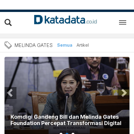
melinda gates
MELINDA GATES
Semua
Artikel
Komdigi Gandeng Bill dan Melinda Gates
Foundation Percepat Transformasi Digital