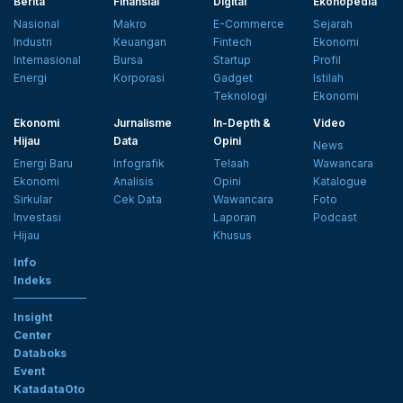
Berita
Finansial
Digital
Ekonopedia
Nasional
Makro
E-Commerce
Sejarah
Industri
Keuangan
Fintech
Ekonomi
Internasional
Bursa
Startup
Profil
Energi
Korporasi
Gadget
Istilah
Teknologi
Ekonomi
Ekonomi
Jurnalisme
In-Depth &
Video
Hijau
Data
Opini
News
Energi Baru
Infografik
Telaah
Wawancara
Ekonomi
Analisis
Opini
Katalogue
Sirkular
Cek Data
Wawancara
Foto
Investasi
Laporan
Podcast
Hijau
Khusus
Info
Indeks
Insight
Center
Databoks
Event
KatadataOto