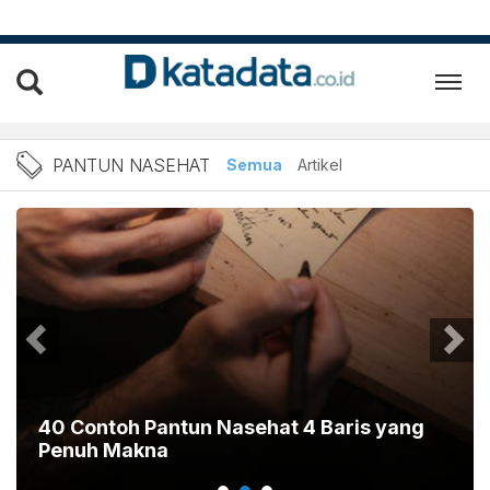
Berita Pantun Nasehat Ter
PANTUN NASEHAT
Semua
Artikel
40 Contoh Pantun Nasehat 4 Baris yang
Penuh Makna