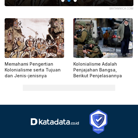
ASH
BRITANNICA.COM
Memahami Pengertian
Kolonialisme Adalah
Kolonialisme serta Tujuan
Penjajahan Bangsa,
dan Jenis-jenisnya
Berikut Penjelasannya