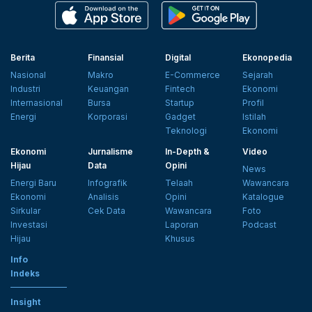
Berita
Finansial
Digital
Ekonopedia
Nasional
Makro
E-Commerce
Sejarah
Industri
Keuangan
Fintech
Ekonomi
Internasional
Bursa
Startup
Profil
Energi
Korporasi
Gadget
Istilah
Teknologi
Ekonomi
Ekonomi
Jurnalisme
In-Depth &
Video
Hijau
Data
Opini
News
Energi Baru
Infografik
Telaah
Wawancara
Ekonomi
Analisis
Opini
Katalogue
Sirkular
Cek Data
Wawancara
Foto
Investasi
Laporan
Podcast
Hijau
Khusus
Info
Indeks
Insight