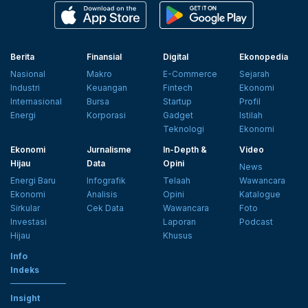
Berita
Finansial
Digital
Ekonopedia
Nasional
Makro
E-Commerce
Sejarah
Industri
Keuangan
Fintech
Ekonomi
Internasional
Bursa
Startup
Profil
Energi
Korporasi
Gadget
Istilah
Teknologi
Ekonomi
Ekonomi
Jurnalisme
In-Depth &
Video
Hijau
Data
Opini
News
Energi Baru
Infografik
Telaah
Wawancara
Ekonomi
Analisis
Opini
Katalogue
Sirkular
Cek Data
Wawancara
Foto
Investasi
Laporan
Podcast
Hijau
Khusus
Info
Indeks
Insight