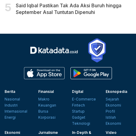
Said Iqbal Pastikan Tak Ada Aksi Buruh hingga
September Asal Tuntutan Dipenuhi
Berita
Finansial
Digital
Ekonopedia
Nasional
Makro
E-Commerce
Sejarah
Industri
Keuangan
Fintech
Ekonomi
Internasional
Bursa
Startup
Profil
Energi
Korporasi
Gadget
Istilah
Teknologi
Ekonomi
Ekonomi
Jurnalisme
In-Depth &
Video