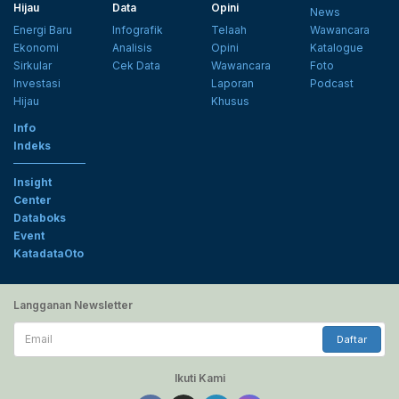
Hijau
Data
Opini
News
Energi Baru
Infografik
Telaah
Wawancara
Ekonomi
Analisis
Opini
Katalogue
Sirkular
Cek Data
Wawancara
Foto
Investasi
Laporan
Podcast
Hijau
Khusus
Info
Indeks
Insight
Center
Databoks
Event
KatadataOto
Langganan Newsletter
Email
Daftar
Ikuti Kami