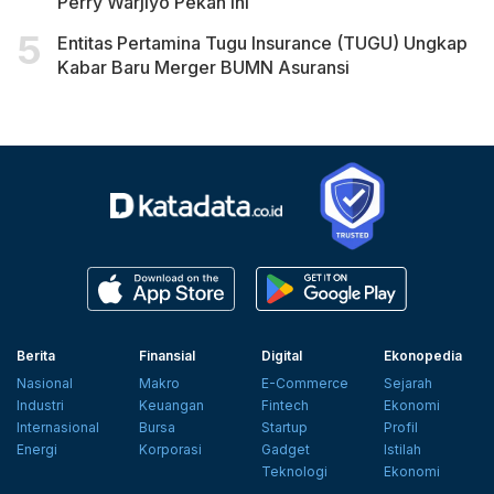
Perry Warjiyo Pekan Ini
Entitas Pertamina Tugu Insurance (TUGU) Ungkap
Kabar Baru Merger BUMN Asuransi
Berita
Finansial
Digital
Ekonopedia
Nasional
Makro
E-Commerce
Sejarah
Industri
Keuangan
Fintech
Ekonomi
Internasional
Bursa
Startup
Profil
Energi
Korporasi
Gadget
Istilah
Teknologi
Ekonomi