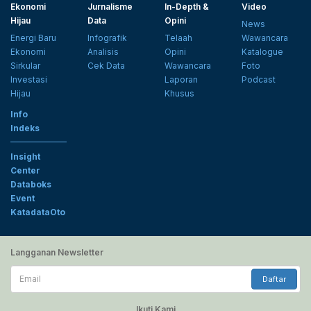
Ekonomi
Jurnalisme
In-Depth &
Video
Hijau
Data
Opini
News
Energi Baru
Infografik
Telaah
Wawancara
Ekonomi
Analisis
Opini
Katalogue
Sirkular
Cek Data
Wawancara
Foto
Investasi
Laporan
Podcast
Hijau
Khusus
Info
Indeks
Insight
Center
Databoks
Event
KatadataOto
Langganan Newsletter
Email
Daftar
Ikuti Kami