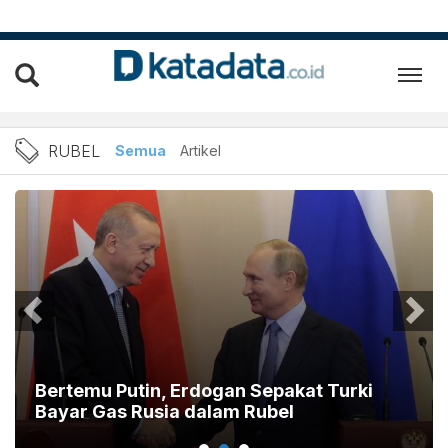
Berita rubel Terbaru dan T
RUBEL
Semua
Artikel
Bertemu Putin, Erdogan Sepakat Turki
Bayar Gas Rusia dalam Rubel