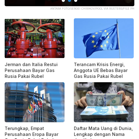
NON
ANTARA FOTO/SERGEI CHIRIKOV/POOL VIA RUETERS/FILE PH
Jerman dan Italia Restui
Terancam Krisis Energi,
Perusahaan Bayar Gas
Anggota UE Bebas Bayar
Rusia Pakai Rubel
Gas Rusia Pakai Rubel
Terungkap, Empat
Daftar Mata Uang di Dunia,
Perusahaan Eropa Bayar
Lengkap dengan Nama