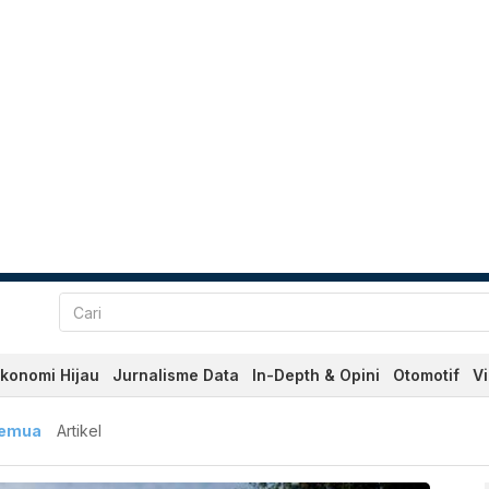
konomi Hijau
Jurnalisme Data
In-Depth & Opini
Otomotif
V
u dan Terkini Hari Ini - 
emua
Artikel