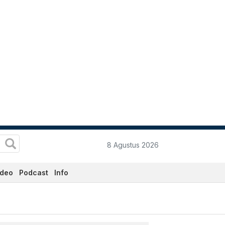
8 Agustus 2026
ideo
Podcast
Info
Katadata.co.id