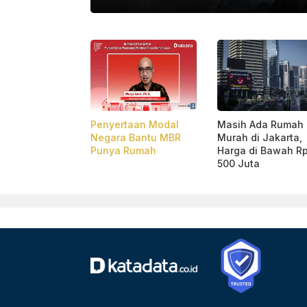
DERAL BESAR HM. SOEHARTO.
Penyertaan Modal
Masih Ada Rumah
Negara Bantu MBR
Murah di Jakarta,
Punya Rumah
Harga di Bawah R
500 Juta