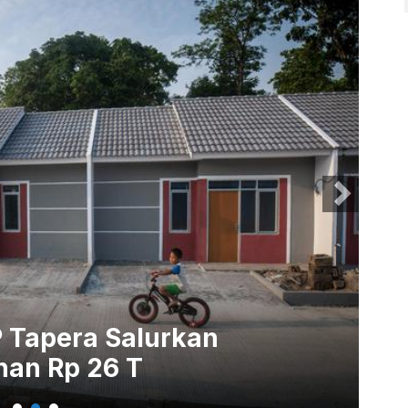
 Tapera Salurkan
Pe
an Rp 26 T
K