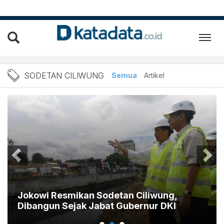
Berita Sodetan Ciliwung T
SODETAN CILIWUNG
Semua
Artikel
Jokowi Resmikan Sodetan Ciliwung,
Dibangun Sejak Jabat Gubernur DKI