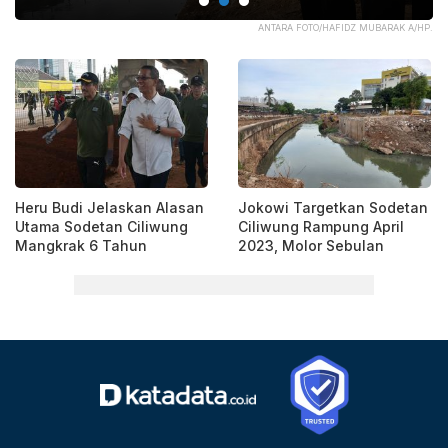
O A
ANTARA FOTO/HAFIDZ MUBARAK A/HP.
Heru Budi Jelaskan Alasan
Jokowi Targetkan Sodetan
Utama Sodetan Ciliwung
Ciliwung Rampung April
Mangkrak 6 Tahun
2023, Molor Sebulan