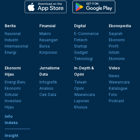
Berita
Finansial
Digital
Ekonopedia
Nasional
Makro
E-Commerce
Sejarah
Industri
Keuangan
Fintech
Ekonomi
Internasional
Bursa
Startup
Profil
Energi
Korporasi
Gadget
Istilah
Teknologi
Ekonomi
Ekonomi
Jurnalisme
In-Depth &
Video
Hijau
Data
Opini
News
Energi Baru
Infografik
Telaah
Wawancara
Ekonomi
Analisis
Opini
Katalogue
Sirkular
Cek Data
Wawancara
Foto
Investasi
Laporan
Podcast
Hijau
Khusus
Info
Indeks
Insight