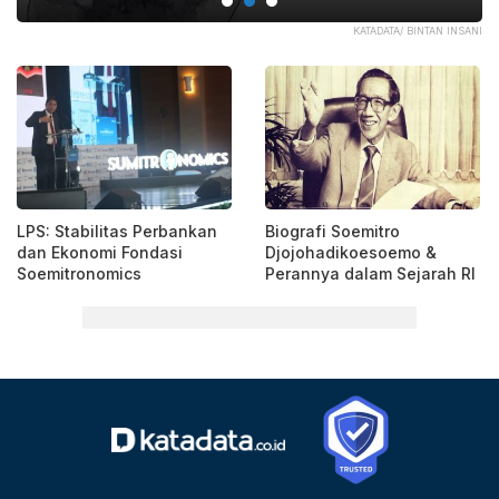
MAH
KATADATA/ BINTAN INSANI
LPS: Stabilitas Perbankan
Biografi Soemitro
dan Ekonomi Fondasi
Djojohadikoesoemo &
Soemitronomics
Perannya dalam Sejarah RI