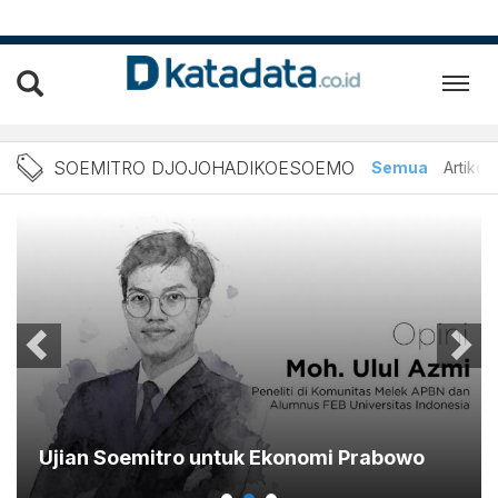
Berita Soemitro Djojohadi
SOEMITRO DJOJOHADIKOESOEMO
Semua
Artikel
Ujian Soemitro untuk Ekonomi Prabowo