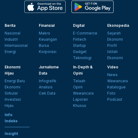
Berita
Finansial
Digital
Ekonopedia
Nasional
Makro
E-Commerce
Sejarah
Industri
Keuangan
Fintech
Ekonomi
Internasional
Bursa
Startup
Profil
Energi
Korporasi
Gadget
Istilah
Teknologi
Ekonomi
Ekonomi
Jurnalisme
In-Depth &
Video
Hijau
Data
Opini
News
Energi Baru
Infografik
Telaah
Wawancara
Ekonomi
Analisis
Opini
Katalogue
Sirkular
Cek Data
Wawancara
Foto
Investasi
Laporan
Podcast
Hijau
Khusus
Info
Indeks
Insight